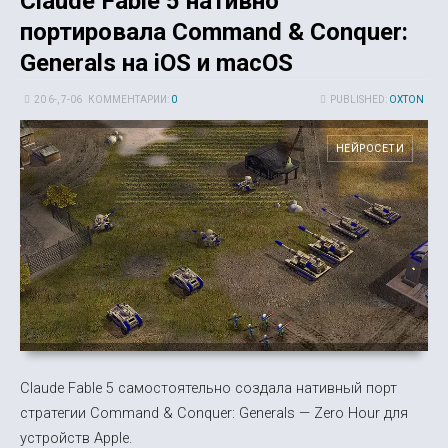
Claude Fable 5 нативно
портировала Command & Conquer:
Generals на iOS и macOS
20 6-, 7-06
КОММЕНТАРИИ:
0
PUBLISHED:
OXTON
НЕЙРОСЕТИ
Claude Fable 5 самостоятельно создала нативный порт
стратегии Command & Conquer: Generals — Zero Hour для
устройств Apple.