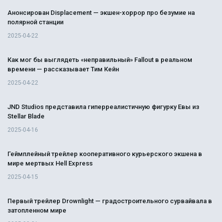
Анонсирован Displacement — экшен-хоррор про безумие на
полярной станции
2025-04-22
Как мог бы выглядеть «неправильный» Fallout в реальном
времени — рассказывает Тим Кейн
2025-04-22
JND Studios представила гиперреалистичную фигурку Евы из
Stellar Blade
2025-04-16
Геймплейный трейлер кооперативного курьерского экшена в
мире мертвых Hell Express
2025-04-15
Первый трейлер Drownlight — градостроительного сурвайвала в
затопленном мире