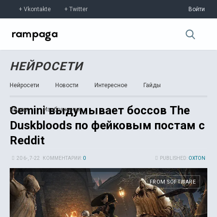
Vkontakte
Twitter
Войти
НЕЙРОСЕТИ
Нейросети
Новости
Интересное
Гайды
Gemini выдумывает боссов The
Видео
Изображения
Duskbloods по фейковым постам с
Reddit
20 6-, 7-22
КОММЕНТАРИИ:
0
PUBLISHED:
OXTON
FROM SOFTWARE