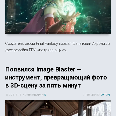
Создатель серии Final Fantasy назвал фанатский AI-ролик в
духе ремейка FFVI «потрясающим».
Появился Image Blaster —
инструмент, превращающий фото
в 3D-сцену за пять минут
20 6-, 5-15
КОММЕНТАРИИ:
0
PUBLISHED:
OXTON
НЕЙРОСЕТИ