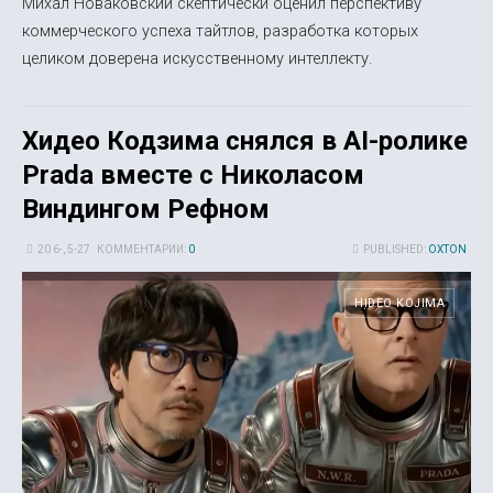
Михал Новаковский скептически оценил перспективу
коммерческого успеха тайтлов, разработка которых
целиком доверена искусственному интеллекту.
Хидео Кодзима снялся в AI-ролике
Prada вместе с Николасом
Виндингом Рефном
20 6-, 5-27
КОММЕНТАРИИ:
0
PUBLISHED:
OXTON
HIDEO KOJIMA