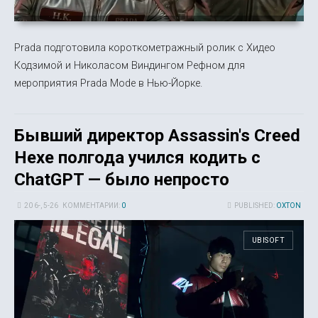
Prada подготовила короткометражный ролик с Хидео
Кодзимой и Николасом Виндингом Рефном для
мероприятия Prada Mode в Нью-Йорке.
Бывший директор Assassin's Creed
Hexe полгода учился кодить с
ChatGPT — было непросто
20 6-, 5-26
КОММЕНТАРИИ:
0
PUBLISHED:
OXTON
UBISOFT