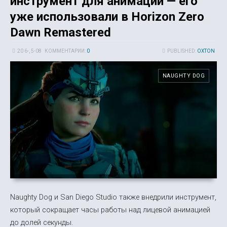
инструмент для анимации — его
уже использовали в Horizon Zero
Dawn Remastered
20 6-, 5-08
КОММЕНТАРИИ:
0
PUBLISHED:
OXTON
NAUGHTY DOG
Naughty Dog и San Diego Studio также внедрили инструмент,
который сокращает часы работы над лицевой анимацией
до долей секунды.