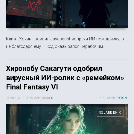
Клинт Хокинг освоил Javascript вопреки ИИ-помощнику, а
не благодаря ему — код оказывался нерабочим.
Хиронобу Сакагути одобрил
вирусный ИИ-ролик с «ремейком»
Final Fantasy VI
20 6-, 5-19
КОММЕНТАРИИ:
0
PUBLISHED:
OXTON
SQUARE ENIX