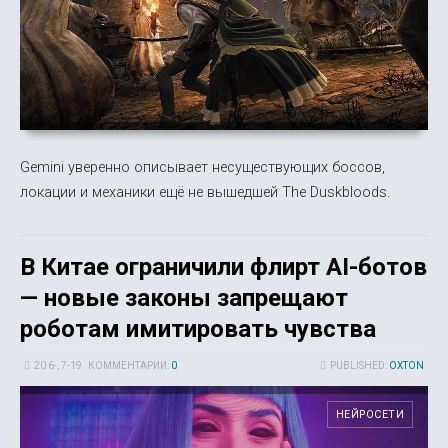
Gemini уверенно описывает несуществующих боссов,
локации и механики ещё не вышедшей The Duskbloods.
В Китае ограничили флирт AI-ботов
— новые законы запрещают
роботам имитировать чувства
20 6-, 7-19
КОММЕНТАРИИ:
0
PUBLISHED:
OXTON
НЕЙРОСЕТИ