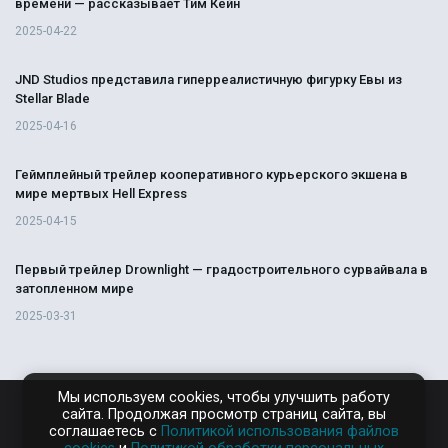
времени — рассказывает Тим Кейн
2025-04-22
JND Studios представила гиперреалистичную фигурку Евы из
Stellar Blade
2025-04-16
Геймплейный трейлер кооперативного курьерского экшена в
мире мертвых Hell Express
2025-04-15
Первый трейлер Drownlight — градостроительного сурвайвала в
затопленном мире
2025-03-31
Мы используем cookies, чтобы улучшить работу
сайта. Продолжая просмотр страниц сайта, вы
RAMPAGA.RU
соглашаетесь с
Политикой использования файлов