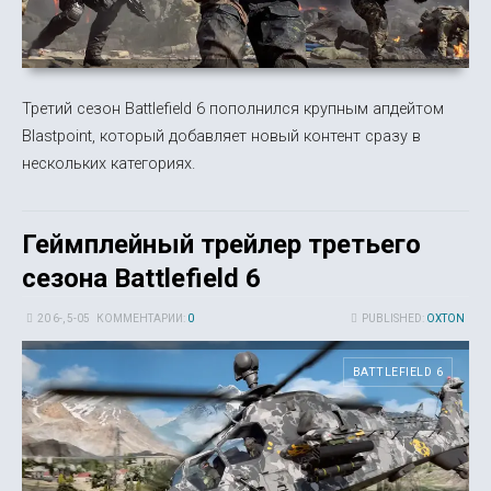
Третий сезон Battlefield 6 пополнился крупным апдейтом
Blastpoint, который добавляет новый контент сразу в
нескольких категориях.
Геймплейный трейлер третьего
сезона Battlefield 6
20 6-, 5-05
КОММЕНТАРИИ:
0
PUBLISHED:
OXTON
BATTLEFIELD 6