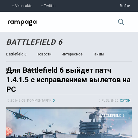
Vkontakte
Twitter
Войти
BATTLEFIELD 6
Battlefield 6
Новости
Интересное
Гайды
Для Battlefield 6 выйдет патч
Видео
Изображения
1.4.1.5 с исправлением вылетов на
PC
20 6-, 8-03
КОММЕНТАРИИ:
0
PUBLISHED:
OXTON
BATTLEFIELD 6