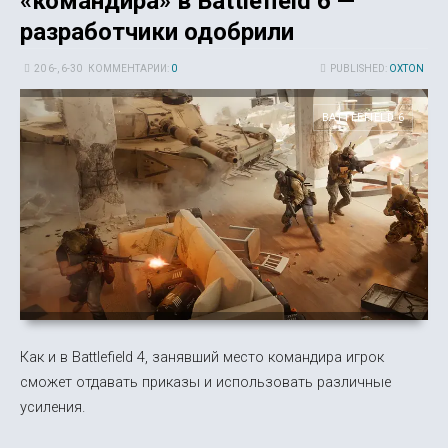
«командира» в Battlefield 6 —
разработчики одобрили
20 6-, 6-30
КОММЕНТАРИИ:
0
PUBLISHED:
OXTON
BATTLEFIELD 6
Как и в Battlefield 4, занявший место командира игрок
сможет отдавать приказы и использовать различные
усиления.