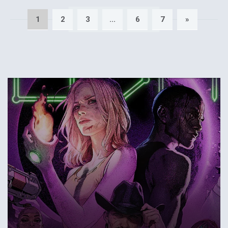
1
2
3
...
6
7
»