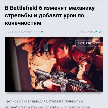
В Battlefield 6 изменят механику
стрельбы и добавят урон по
конечностям
20 6-, 6-26
КОММЕНТАРИИ:
0
PUBLISHED:
OXTON
BATTLEFIELD 6
Крупное обновление для Battlefield 6 полностью
переработает механику стрельбы и добавит в серию