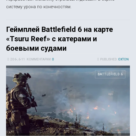
систему урона по конечностям.
Геймплей Battlefield 6 на карте
«Tsuru Reef» с катерами и
боевыми судами
20 6-, 6-11
КОММЕНТАРИИ:
0
PUBLISHED:
OXTON
BATTLEFIELD 6