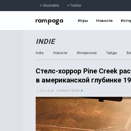
Vkontakte
Twitter
Игры
Новости
Исто
INDIE
Indie
Новости
Интересное
Гайды
Ви
Стелс-хоррор Pine Creek р
в американской глубинке 19
20 6-, 8-06
КОММЕНТАРИИ:
0