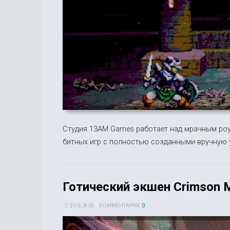
Студия 13AM Games работает над мрачным роуг
битных игр с полностью созданными вручную 
Готический экшен Crimson 
20 6-, 8-05
КОММЕНТАРИИ:
0