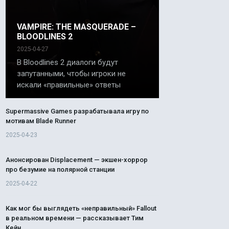
VAMPIRE: THE MASQUERADE –
BLOODLINES 2
2025-04-27
В Bloodlines 2 диалоги будут
запутанными, чтобы игроки не
искали «правильные» ответы
Supermassive Games разрабатывала игру по
мотивам Blade Runner
2025-04-23
Анонсирован Displacement — экшен-хоррор
про безумие на полярной станции
2025-04-22
Как мог бы выглядеть «неправильный» Fallout
в реальном времени — рассказывает Тим
Кейн