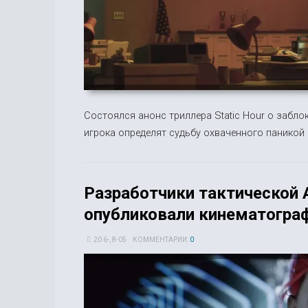
Состоялся анонс триллера Static Hour о забло
игрока определят судьбу охваченного паникой 
Разработчики тактической A
опубликовали кинематограф
20 6-, 8-05
КОММЕНТАРИИ:
0