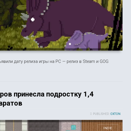
явили дату релиза игры на PC — релиз в Steam и GOG
ров принесла подростку 1,4
вратов
PUBLISHED:
OXTON
INDIE