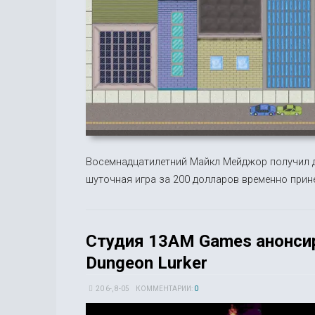
Восемнадцатилетний Майкл Мейджор получил дв
шуточная игра за 200 долларов временно прине
Студия 13AM Games анонси
Dungeon Lurker
20 6-, 8-05
КОММЕНТАРИИ:
0