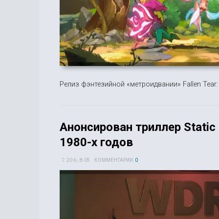
Релиз фэнтезийной «метроидвании» Fallen Tear:
Анонсирован триллер Static
1980-х годов
20 6-, 8-05
КОММЕНТАРИИ:
0