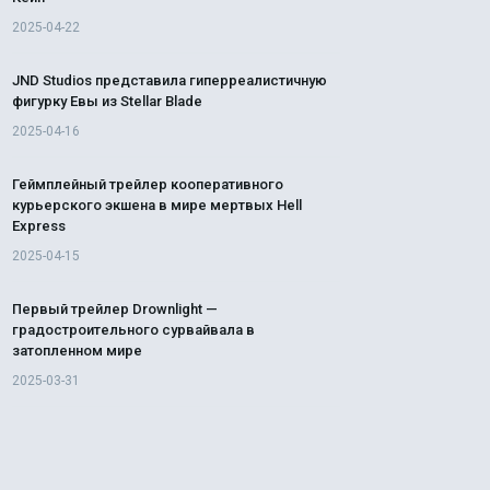
2025-04-22
JND Studios представила гиперреалистичную
фигурку Евы из Stellar Blade
2025-04-16
Геймплейный трейлер кооперативного
курьерского экшена в мире мертвых Hell
Express
2025-04-15
Первый трейлер Drownlight —
градостроительного сурвайвала в
затопленном мире
2025-03-31