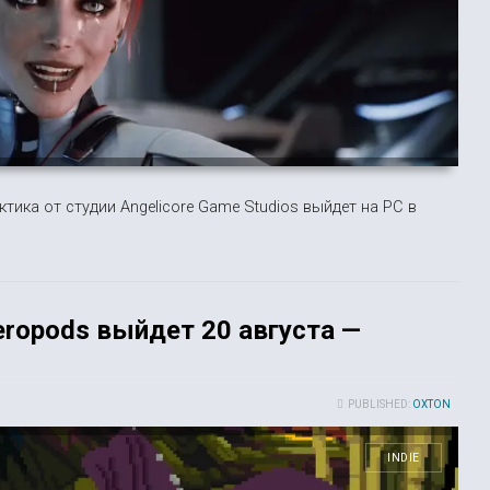
ика от студии Angelicore Game Studios выйдет на PC в
ropods выйдет 20 августа —
PUBLISHED:
OXTON
INDIE