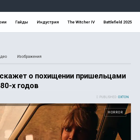
рии
Гайды
Индустрия
The Witcher IV
Battlefield 2025
део
Изображения
асскажет о похищении пришельцами
80-х годов
PUBLISHED:
OXTON
HORROR