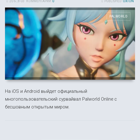
20 6-, 8-03
КОММЕНТАРИИ:
0
PUBLISHED:
OXTON
PALWORLD
На iOS и Android выйдет официальный
многопользовательский сурвайвал Palworld Online с
бесшовным открытым миром.