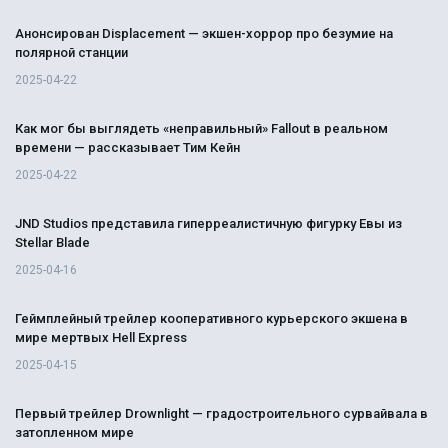
Анонсирован Displacement — экшен-хоррор про безумие на
полярной станции
2025-04-22
Как мог бы выглядеть «неправильный» Fallout в реальном
времени — рассказывает Тим Кейн
2025-04-22
JND Studios представила гиперреалистичную фигурку Евы из
Stellar Blade
2025-04-16
Геймплейный трейлер кооперативного курьерского экшена в
мире мертвых Hell Express
2025-04-15
Первый трейлер Drownlight — градостроительного сурвайвала в
затопленном мире