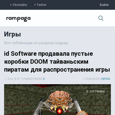
Vkontakte
Twitter
Войти
Игры
Все публикации из раздела подряд
id Software продавала пустые
коробки DOOM тайваньским
пиратам для распространения игры
20 6-, 8-07
КОММЕНТАРИИ:
0
PUBLISHED:
OXTON
ID SOFTWARE