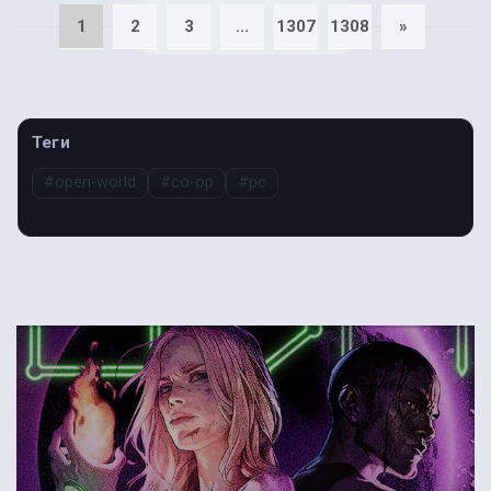
1
2
3
...
1307
1308
»
Теги
#open-world
#co-op
#pc