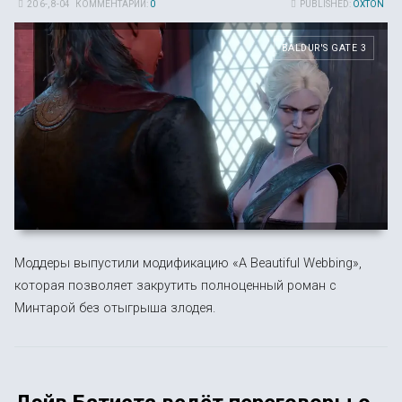
20 6-, 8-04
КОММЕНТАРИИ:
0
PUBLISHED:
OXTON
BALDUR'S GATE 3
Моддеры выпустили модификацию «A Beautiful Webbing»,
которая позволяет закрутить полноценный роман с
Минтарой без отыгрыша злодея.