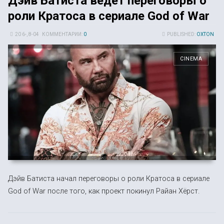
Дэйв Батиста ведёт переговоры о
роли Кратоса в сериале God of War
20 6-, 8-04
КОММЕНТАРИИ:
0
PUBLISHED:
OXTON
CINEMA
Дэйв Батиста начал переговоры о роли Кратоса в сериале
God of War после того, как проект покинул Райан Хёрст.