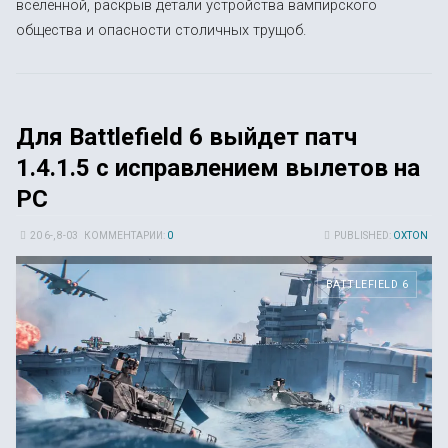
вселенной, раскрыв детали устройства вампирского
общества и опасности столичных трущоб.
Для Battlefield 6 выйдет патч
1.4.1.5 с исправлением вылетов на
PC
20 6-, 8-03
КОММЕНТАРИИ:
0
PUBLISHED:
OXTON
BATTLEFIELD 6