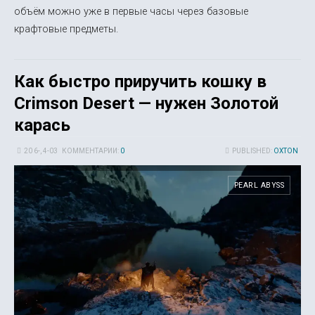
объём можно уже в первые часы через базовые
крафтовые предметы.
Как быстро приручить кошку в
Crimson Desert — нужен Золотой
карась
20 6-, 4-03
КОММЕНТАРИИ:
0
PUBLISHED:
OXTON
PEARL ABYSS