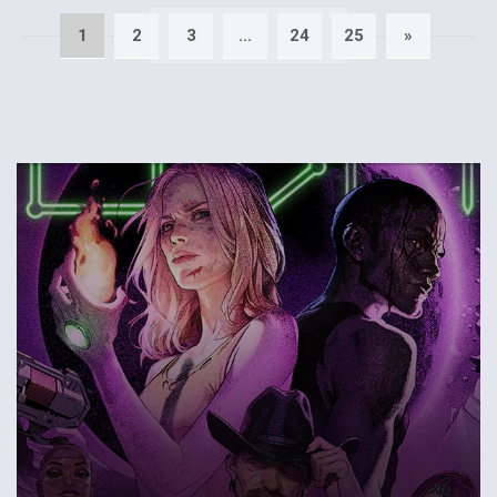
1
2
3
...
24
25
»