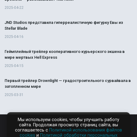
2025-04-22
JND Studios представила гиперреалистичную фигурку Евы из
Stellar Blade
2025-04-16
Геймплейный трейлер кооперативного курьерского экшена в
мире мертвых Hell Express
2025-04-15
Первый трейлер Drownlight — градостроительного сурвайвала в
затопленном мире
2025-03-31
Мы используем cookies, чтобы улучшить работу
сайта. Продолжая просмотр страниц сайта, вы
RAMPAGA.RU
соглашаетесь с
Политикой использования файлов
cookies
и
Политикой обработки персональных