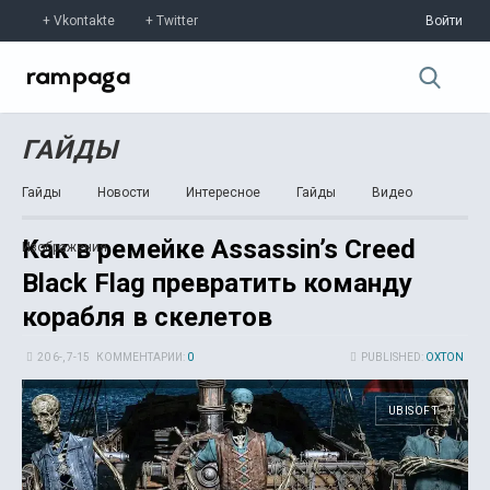
Vkontakte
Twitter
Войти
ГАЙДЫ
Гайды
Новости
Интересное
Гайды
Видео
Как в ремейке Assassin’s Creed
Изображения
Black Flag превратить команду
корабля в скелетов
20 6-, 7-15
КОММЕНТАРИИ:
0
PUBLISHED:
OXTON
UBISOFT