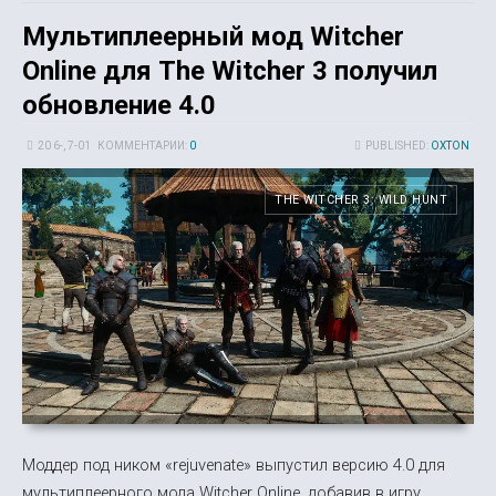
Мультиплеерный мод Witcher
Online для The Witcher 3 получил
обновление 4.0
20 6-, 7-01
КОММЕНТАРИИ:
0
PUBLISHED:
OXTON
THE WITCHER 3: WILD HUNT
Моддер под ником «rejuvenate» выпустил версию 4.0 для
мультиплеерного мода Witcher Online, добавив в игру