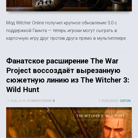
Мод Witcher Online получил крупное обновление 3.0 с
поддержкой Гвинта — теперь игроки могут сыграть в
карточную игру друг против друга прямо в мультиплеере.
Фанатское расширение The War
Project воссоздаёт вырезанную
сюжетную линию из The Witcher 3:
Wild Hunt
20 6-, 6-10
КОММЕНТАРИИ:
0
PUBLISHED:
OXTON
THE WITCHER 3: WILD HUNT