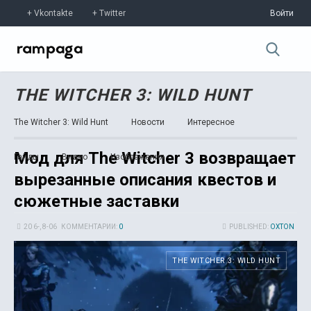
Vkontakte
Twitter
Войти
THE WITCHER 3: WILD HUNT
The Witcher 3: Wild Hunt
Новости
Интересное
Мод для The Witcher 3 возвращает
Гайды
Видео
Изображения
вырезанные описания квестов и
сюжетные заставки
20 6-, 8-06
КОММЕНТАРИИ:
0
PUBLISHED:
OXTON
THE WITCHER 3: WILD HUNT