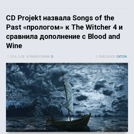
CD Projekt назвала Songs of the
Past «прологом» к The Witcher 4 и
сравнила дополнение с Blood and
Wine
20 6-, 5-28
КОММЕНТАРИИ:
0
PUBLISHED:
OXTON
THE WITCHER 3: WILD HUNT