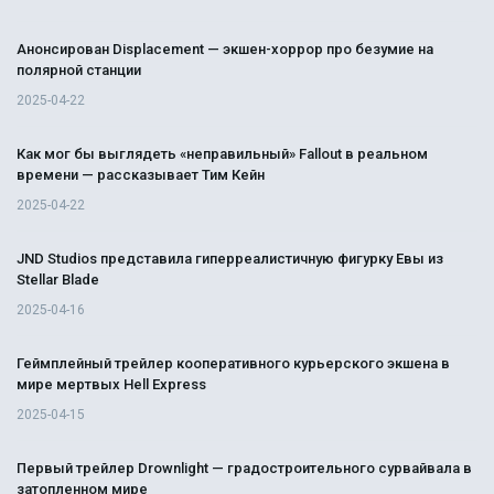
Анонсирован Displacement — экшен-хоррор про безумие на
полярной станции
2025-04-22
Как мог бы выглядеть «неправильный» Fallout в реальном
времени — рассказывает Тим Кейн
2025-04-22
JND Studios представила гиперреалистичную фигурку Евы из
Stellar Blade
2025-04-16
Геймплейный трейлер кооперативного курьерского экшена в
мире мертвых Hell Express
2025-04-15
Первый трейлер Drownlight — градостроительного сурвайвала в
затопленном мире