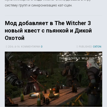
систему групп и синхронизацию кат-сцен.
Мод добавляет в The Witcher 3
новый квест с пьянкой и Дикой
Охотой
20 6-, 6-16
КОММЕНТАРИИ:
0
PUBLISHED:
OXTON
THE WITCHER 3: WILD HUNT