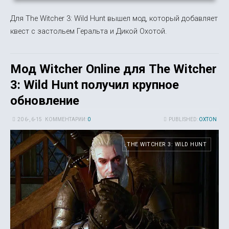
Для The Witcher 3: Wild Hunt вышел мод, который добавляет
квест с застольем Геральта и Дикой Охотой.
Мод Witcher Online для The Witcher
3: Wild Hunt получил крупное
обновление
20 6-, 6-15
КОММЕНТАРИИ:
0
PUBLISHED:
OXTON
THE WITCHER 3: WILD HUNT