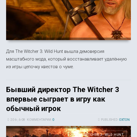
Для The Witcher 3: Wild Hunt вышла демоверсия
масштабного мода, который восстанавливает удалённую
из игры цепочку квестов о чуме.
Бывший директор The Witcher 3
впервые сыграет в игру как
обычный игрок
20 6-, 6-08
КОММЕНТАРИИ:
0
PUBLISHED:
OXTON
THE WITCHER 3: WILD HUNT