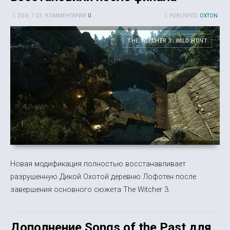
20 6-, 7-23
КОММЕНТАРИИ:
0
PUBLISHED:
OXTON
THE WITCHER 3: WILD HUNT
Новая модификация полностью восстанавливает
разрушенную Дикой Охотой деревню Лофотен после
завершения основного сюжета The Witcher 3.
Дополнение Songs of the Past для