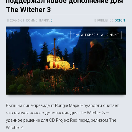
поддержал новое дополнение для
The Witcher 3
20 6-, 5-31
КОММЕНТАРИИ:
0
PUBLISHED:
OXTON
THE WITCHER 3: WILD HUNT
Бывший вице-президент Bungie Марк Ноузворти считает,
что выпуск нового дополнения для The Witcher 3 —
удачное решение для CD Projekt Red перед релизом The
Witcher 4.