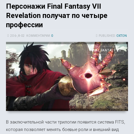
Персонажи Final Fantasy VII
Revelation получат по четыре
профессии
20 6-, 8-02
КОММЕНТАРИИ:
0
PUBLISHED:
OXTON
FINAL FANTASY VII
В заключительной части трилогии появится система FITS,
которая позволяет менять боевые роли и внешний вид