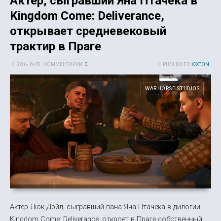
Актер, сыгравший Яна Птачека в
Kingdom Come: Deliverance,
открывает средневековый
трактир в Праге
20 6-, 8-05
КОММЕНТАРИИ:
0
PUBLISHED:
OXTON
WARHORSE STUDIOS
Актер Люк Дэйл, сыгравший пана Яна Птачека в дилогии
Kingdom Come: Deliverance, откроет в Праге собственный