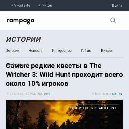
Vkontakte
Twitter
Войти
ИСТОРИИ
Истории
Новости
Интересное
Гайды
Видео
Самые редкие квесты в The
Изображения
Witcher 3: Wild Hunt проходит всего
около 10% игроков
20 6-, 8-05
КОММЕНТАРИИ:
0
PUBLISHED:
OXTON
THE WITCHER 3: WILD HUNT