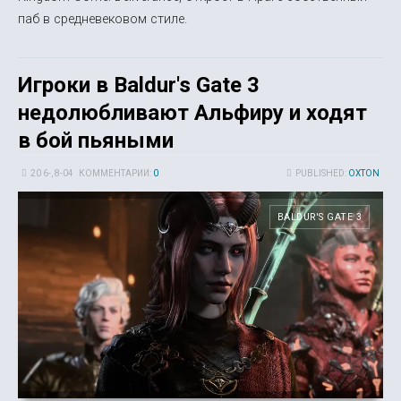
паб в средневековом стиле.
Игроки в Baldur's Gate 3
недолюбливают Альфиру и ходят
в бой пьяными
20 6-, 8-04
КОММЕНТАРИИ:
0
PUBLISHED:
OXTON
BALDUR'S GATE 3