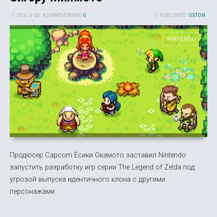
20 6-, 8-03
КОММЕНТАРИИ:
0
PUBLISHED:
OXTON
NINTENDO
Продюсер Capcom Ёсики Окамото заставил Nintendo
запустить разработку игр серии The Legend of Zelda под
угрозой выпуска идентичного клона с другими
персонажами.