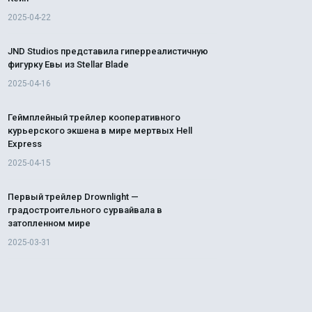
2025-04-22
JND Studios представила гиперреалистичную
фигурку Евы из Stellar Blade
2025-04-16
Геймплейный трейлер кооперативного
курьерского экшена в мире мертвых Hell
Express
2025-04-15
Первый трейлер Drownlight —
градостроительного сурвайвала в
затопленном мире
2025-03-31