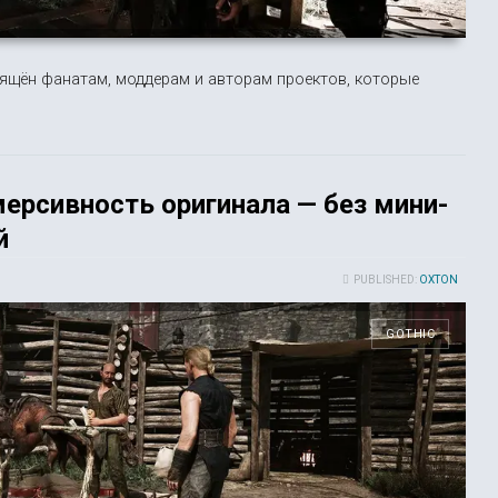
вящён фанатам, моддерам и авторам проектов, которые
мерсивность оригинала — без мини-
й
PUBLISHED:
OXTON
GOTHIC