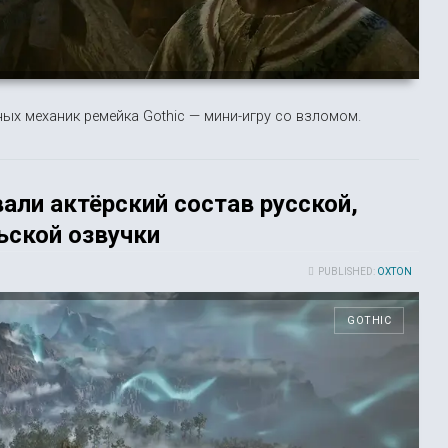
ых механик ремейка Gothic — мини-игру со взломом.
али актёрский состав русской,
ьской озвучки
PUBLISHED:
OXTON
GOTHIC