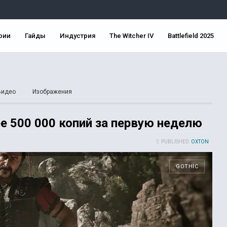
рии
Гайды
Индустрия
The Witcher IV
Battlefield 2025
Видео
Изображения
е 500 000 копий за первую неделю
PUBLISHED:
OXTON
GOTHIC