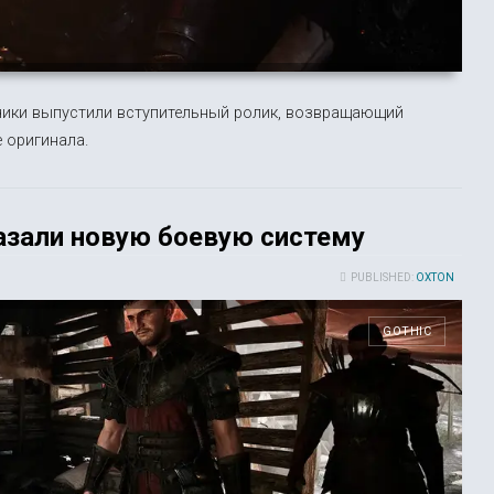
тчики выпустили вступительный ролик, возвращающий
е оригинала.
азали новую боевую систему
PUBLISHED:
OXTON
GOTHIC