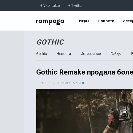
Vkontakte
Twitter
Игры
Новости
Исто
GOTHIC
Gothic
Новости
Интересное
Гайды
Gothic Remake продала боле
20 6-, 6-12
КОММЕНТАРИИ:
0