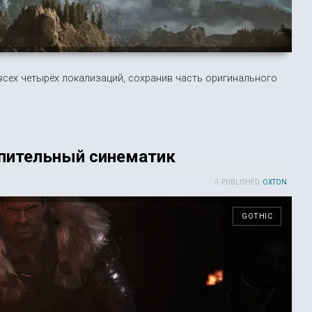
всех четырёх локализаций, сохранив часть оригинального
упительный синематик
PUBLISHED:
OXTON
GOTHIC