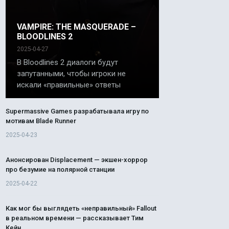
VAMPIRE: THE MASQUERADE –
BLOODLINES 2
2025-04-27
В Bloodlines 2 диалоги будут
запутанными, чтобы игроки не
искали «правильные» ответы
Supermassive Games разрабатывала игру по
мотивам Blade Runner
2025-04-23
Анонсирован Displacement — экшен-хоррор
про безумие на полярной станции
2025-04-22
Как мог бы выглядеть «неправильный» Fallout
в реальном времени — рассказывает Тим
Кейн