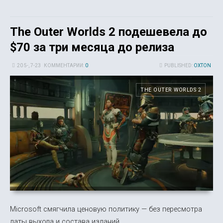
The Outer Worlds 2 подешевела до
$70 за три месяца до релиза
20 5-, 7-23
КОММЕНТАРИИ:
0
PUBLISHED:
OXTON
THE OUTER WORLDS 2
Microsoft смягчила ценовую политику — без пересмотра
даты выхода и состава изданий.