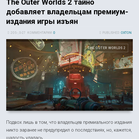
The Outer Worlds 2 тайно
добавляет владельцам премиум-
издания игры изъян
20 5-, 0-27
КОММЕНТАРИИ:
0
PUBLISHED:
OXTON
THE OUTER WORLDS 2
Подвох лишь в том, что владельцев премиального издания
никто заранее не предупредил о последствиях, но, кажется,
шалость удалась.