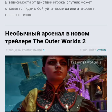
В зависимости от действий игрока, спутник может
отказаться идти в бой, уйти навсегда или атаковать
главного героя.
Необычный арсенал в новом
трейлере The Outer Worlds 2
20 5-, 0-16
КОММЕНТАРИИ:
0
PUBLISHED:
OXTON
THE OUTER WORLDS 2