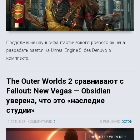
Продолжение научно-фантастического роевого экшена
разрабатывается на Unreal Engine 5, без Denuvo в
комплекте.
The Outer Worlds 2 сравнивают с
Fallout: New Vegas — Obsidian
уверена, что это «наследие
студии»
20 5-, 8-28
КОММЕНТАРИИ:
0
PUBLISHED:
OXTON
THE OUTER WORLDS 2