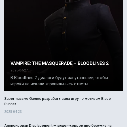
VAMPIRE: THE MASQUERADE – BLOODLINES 2
2025-04-27
В Bloodlines 2 диалоги будут запутанными, чтобы
игроки не искали «правильные» ответы
Supermassive Games разрабатывала игру по мотивам Blade
Runner
2025-04-23
Анонсирован Displacement — экшен-хоррор про безумие на