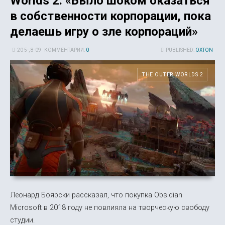
Worlds 2: «Было шоком оказаться
в собственности корпорации, пока
делаешь игру о зле корпораций»
20 5-, 8-09
КОММЕНТАРИИ:
0
PUBLISHED:
OXTON
THE OUTER WORLDS 2
Леонард Боярски рассказал, что покупка Obsidian
Microsoft в 2018 году не повлияла на творческую свободу
студии.