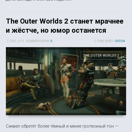
The Outer Worlds 2 станет мрачнее
и жёстче, но юмор останется
20 5-, 6-11
КОММЕНТАРИИ:
0
PUBLISHED:
OXTON
THE OUTER WORLDS 2
Сиквел обретёт более тёмный и менее гротескный тон —