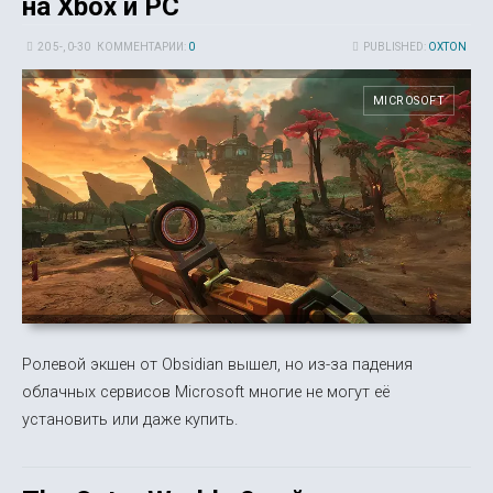
на Xbox и PC
20 5-, 0-30
КОММЕНТАРИИ:
0
PUBLISHED:
OXTON
MICROSOFT
Ролевой экшен от Obsidian вышел, но из-за падения
облачных сервисов Microsoft многие не могут её
установить или даже купить.