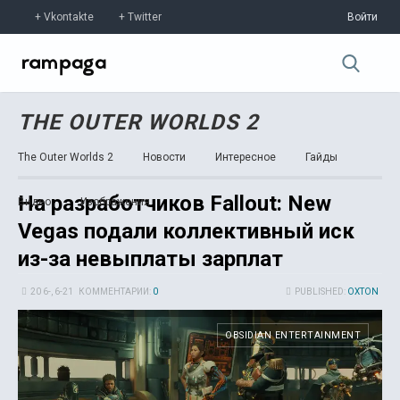
Vkontakte
Twitter
Войти
THE OUTER WORLDS 2
The Outer Worlds 2
Новости
Интересное
Гайды
На разработчиков Fallout: New
Видео
Изображения
Vegas подали коллективный иск
из-за невыплаты зарплат
20 6-, 6-21
КОММЕНТАРИИ:
0
PUBLISHED:
OXTON
OBSIDIAN ENTERTAINMENT