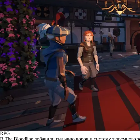
RPG
В The Bloodline добавили гильдию воров и систему тюремного 