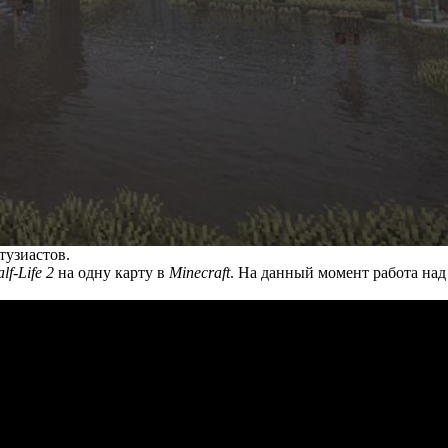
тузиастов.
lf-Life 2
на одну карту в
Minecraft
. На данный момент работа над