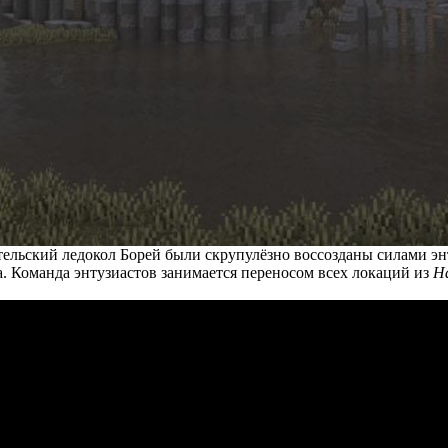
тельский ледокол Борей были скрупулёзно воссозданы силами эн
ода. Команда энтузиастов занимается переносом всех локаций из
Ha