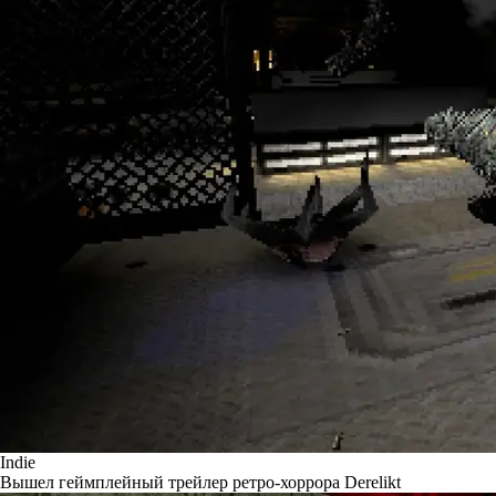
Indie
Вышел геймплейный трейлер ретро-хоррора Derelikt