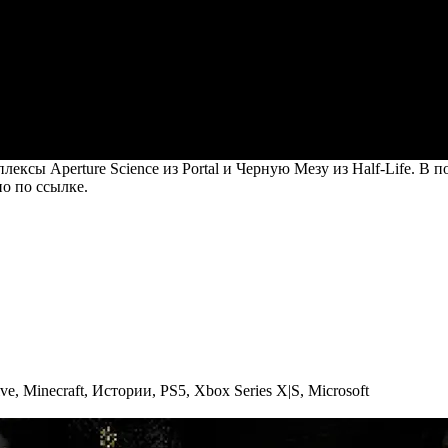
ексы Aperture Science из Portal и Черную Мезу из Half-Life. В
но
по ссылке
.
lve
,
Minecraft
,
Истории
,
PS5
,
Xbox Series X|S
,
Microsoft