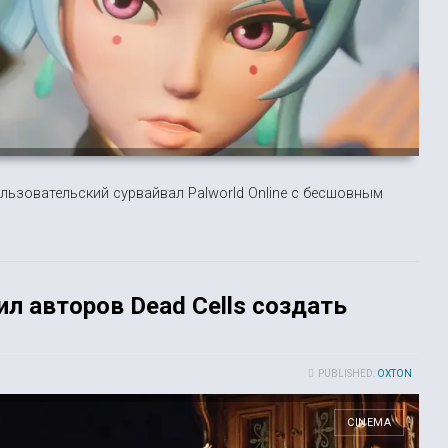
льзовательский сурвайвал Palworld Online с бесшовным
л авторов Dead Cells создать
PUBLISHED:
OXTON
CINEMA