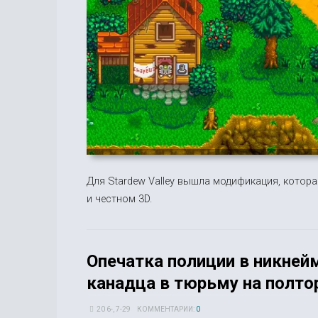
Для Stardew Valley вышла модификация, котора
и честном 3D.
Опечатка полиции в никнейм
канадца в тюрьму на полто
20 6-, 7-29
КОММЕНТАРИИ:
0