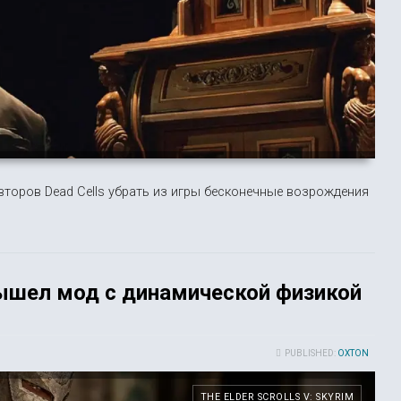
торов Dead Cells убрать из игры бесконечные возрождения
 вышел мод с динамической физикой
PUBLISHED:
OXTON
THE ELDER SCROLLS V: SKYRIM