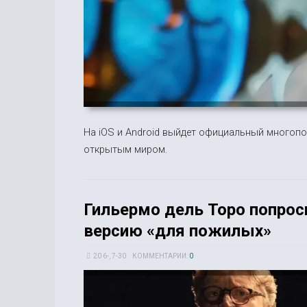
На iOS и Android выйдет официальный многопо
открытым миром.
Гильермо дель Торо попроси
версию «для пожилых»
20 6-, 7-30
КОММЕНТАРИИ:
0