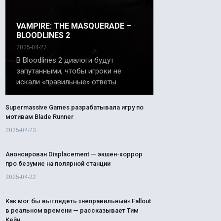
VAMPIRE: THE MASQUERADE –
BLOODLINES 2
2025-04-27
В Bloodlines 2 диалоги будут
запутанными, чтобы игроки не
искали «правильные» ответы
Supermassive Games разрабатывала игру по
мотивам Blade Runner
2025-04-23
Анонсирован Displacement — экшен-хоррор
про безумие на полярной станции
2025-04-22
Как мог бы выглядеть «неправильный» Fallout
в реальном времени — рассказывает Тим
Кейн