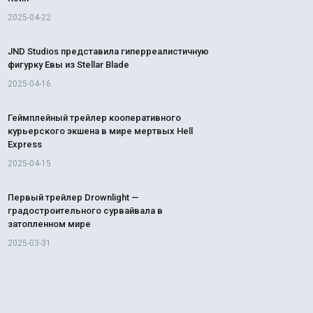
2025-04-22
JND Studios представила гиперреалистичную
фигурку Евы из Stellar Blade
2025-04-16
Геймплейный трейлер кооперативного
курьерского экшена в мире мертвых Hell
Express
2025-04-15
Первый трейлер Drownlight —
градостроительного сурвайвала в
затопленном мире
2025-03-31