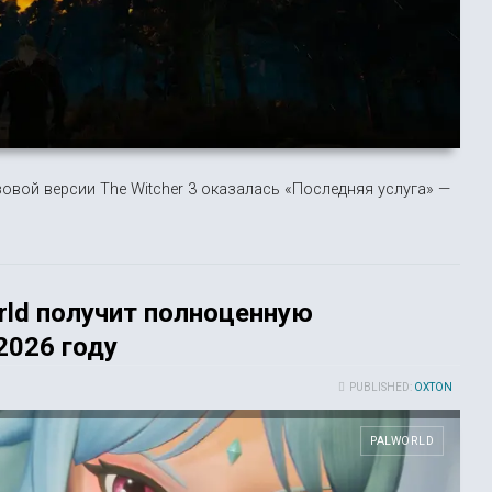
вой версии The Witcher 3 оказалась «Последняя услуга» —
rld получит полноценную
026 году
PUBLISHED:
OXTON
PALWORLD