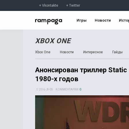
Vkontakte
Twitter
Игры
Новости
Исто
XBOX ONE
Xbox One
Новости
Интересное
Гайды
Анонсирован триллер Static
1980-х годов
20 6-, 8-05
КОММЕНТАРИИ:
0