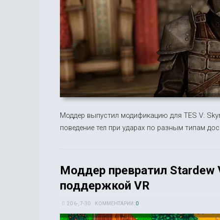
Моддер выпустил модификацию для TES V: Skyrim
поведение тел при ударах по разным типам дос
Моддер превратил Stardew V
поддержкой VR
20 6-, 7-30
КОММЕНТАРИИ:
0