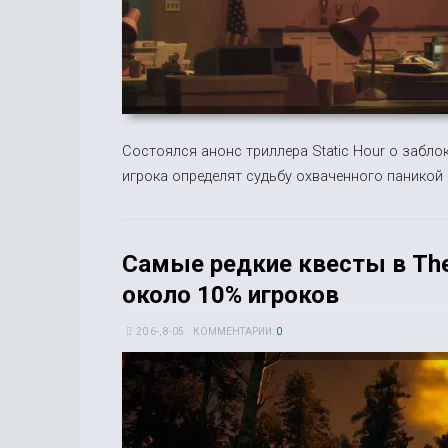
Состоялся анонс триллера Static Hour о забло
игрока определят судьбу охваченного паникой 
Самые редкие квесты в The 
около 10% игроков
20 6-, 8-05
КОММЕНТАРИИ:
0