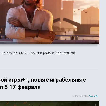
 на серьёзный инцидент в районе Холируд, где
ой игры+», новые играбельные
on 5 17 февраля
PUBLISHED:
OXTON