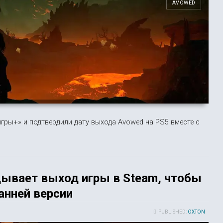
AVOWED
ры+» и подтвердили дату выхода Avowed на PS5 вместе с
дывает выход игры в Steam, чтобы
анней версии
PUBLISHED:
OXTON