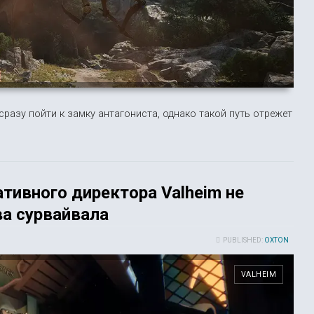
сразу пойти к замку антагониста, однако такой путь отрежет
тивного директора Valheim не
ва сурвайвала
PUBLISHED:
OXTON
VALHEIM