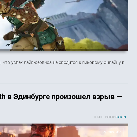
 что успех лайв-сервиса не сводится к пиковому онлайну в
th в Эдинбурге произошел взрыв —
PUBLISHED:
OXTON
ROCKSTAR