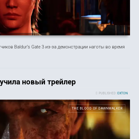
иков Baldur's Gate 3 из-за демонстрации наготы во время
лучила новый трейлер
PUBLISHED:
OXTON
THE BLOOD OF DAWNWALKER