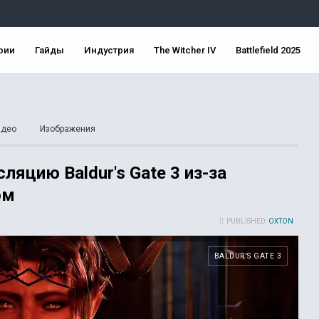
рии
Гайды
Индустрия
The Witcher IV
Battlefield 2025
идео
Изображения
ляцию Baldur's Gate 3 из-за
ом
PUBLISHED:
OXTON
BALDUR'S GATE 3