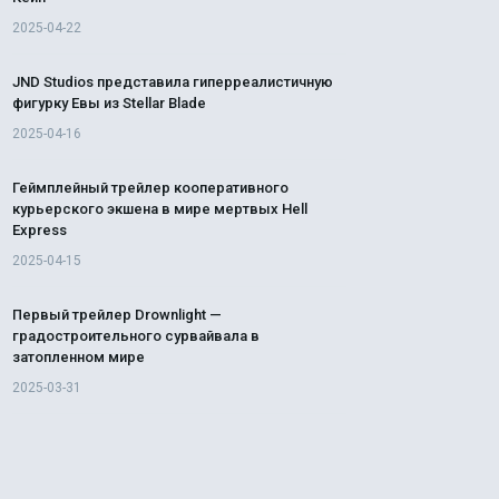
2025-04-22
JND Studios представила гиперреалистичную
фигурку Евы из Stellar Blade
2025-04-16
Геймплейный трейлер кооперативного
курьерского экшена в мире мертвых Hell
Express
2025-04-15
Первый трейлер Drownlight —
градостроительного сурвайвала в
затопленном мире
2025-03-31