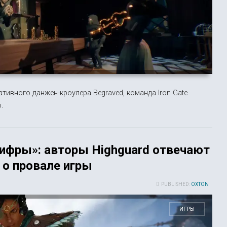
ивного данжен-кроулера Begraved, команда Iron Gate
.
ифры»: авторы Highguard отвечают
о провале игры
PUBLISHED:
OXTON
ИГРЫ