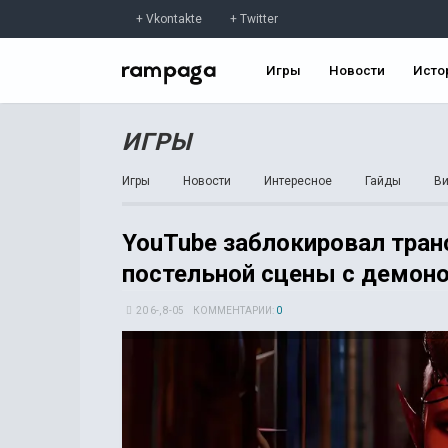
Vkontakte
Twitter
Игры
Новости
Исто
ИГРЫ
Игры
Новости
Интересное
Гайды
В
YouTube заблокировал транс
постельной сцены с демон
20 6-, 8-05
КОММЕНТАРИИ:
0