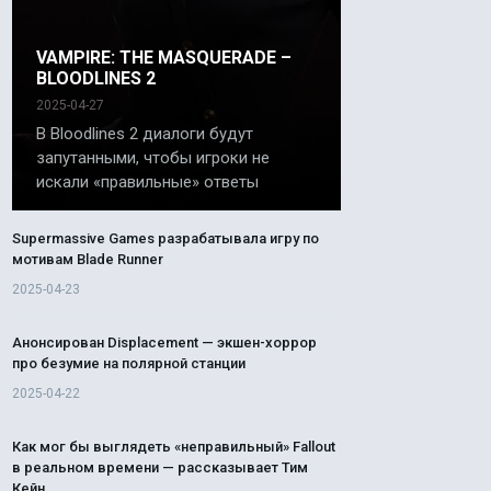
VAMPIRE: THE MASQUERADE –
BLOODLINES 2
2025-04-27
В Bloodlines 2 диалоги будут
запутанными, чтобы игроки не
искали «правильные» ответы
Supermassive Games разрабатывала игру по
мотивам Blade Runner
2025-04-23
Анонсирован Displacement — экшен-хоррор
про безумие на полярной станции
2025-04-22
Как мог бы выглядеть «неправильный» Fallout
в реальном времени — рассказывает Тим
Кейн