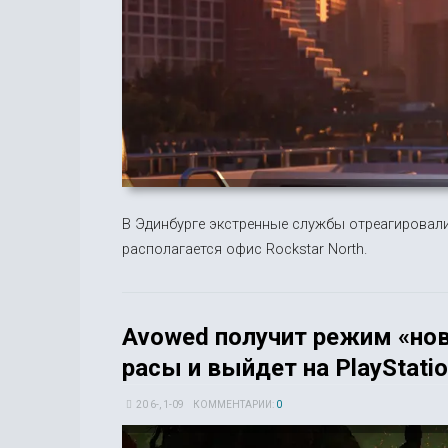
В Эдинбурге экстренные службы отреагировали
располагается офис Rockstar North.
Avowed получит режим «нов
расы и выйдет на PlayStati
20 6-, 1-09
КОММЕНТАРИИ:
0