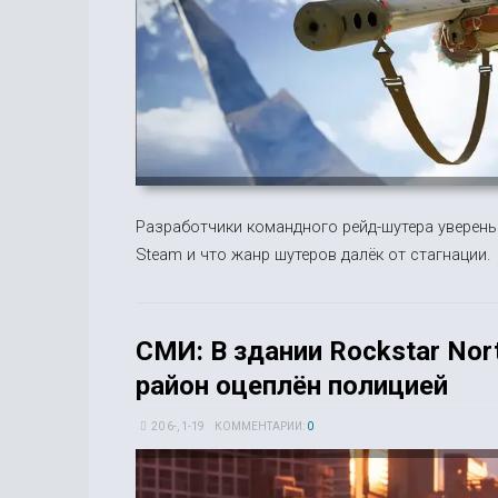
Разработчики командного рейд-шутера уверены,
Steam и что жанр шутеров далёк от стагнации.
СМИ: В здании Rockstar Nor
район оцеплён полицией
20 6-, 1-19
КОММЕНТАРИИ:
0