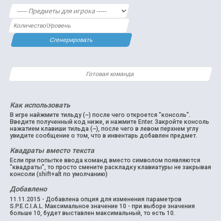
Сгенерировать
Как использовать
В игре найжмите тильду (~) после чего откроется "консоль".
Введите полученный код ниже, и нажмите Enter. Закройте консоль
нажатием клавиши тильда (~), после чего в левом перхнем углу
увидите сообщение о том, что в инвентарь добавлен предмет.
Квадраты вместо текста
Если при попытке ввода команд вместо символом появляются
"квадраты", то просто смените раскладку клавиатуры не закрывая
консоли (shift+alt по умолчанию)
Добавлено
11.11.2015 - Добавлена опция для изменения параметров
S.P.E.C.I.A.L. Максимальное значение 10 - при выборе значения
больше 10, будет выставлен максимальный, то есть 10.