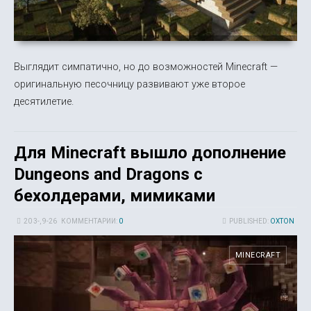
Выглядит симпатично, но до возможностей Minecraft —
оригинальную песочницу развивают уже второе
десятилетие.
Для Minecraft вышло дополнение
Dungeons and Dragons с
бехолдерами, мимиками
20 3-, 9-26
КОММЕНТАРИИ:
0
PUBLISHED:
OXTON
MINECRAFT