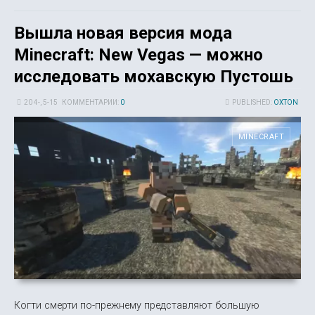
Вышла новая версия мода
Minecraft: New Vegas — можно
исследовать мохавскую Пустошь
20 4-, 5-15
КОММЕНТАРИИ:
0
PUBLISHED:
OXTON
MINECRAFT
Когти смерти по-прежнему представляют большую