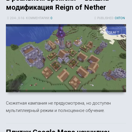
модификация Reign of Nether
20 4-, 0-16
КОММЕНТАРИИ:
0
PUBLISHED:
OXTON
MINECRAFT
Сюжетная кампания не предусмотрена, но доступен
мультиплеерный режим и полноценное обучение.