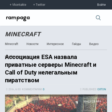
Vkontakte
Twitter
Войти
MINECRAFT
Minecraft
Новости
Интересное
Гайды
Видео
Ассоциация ESA назвала
Изображения
приватные серверы Minecraft и
Call of Duty нелегальным
пиратством
20 6-, 6-30
КОММЕНТАРИИ:
0
PUBLISHED:
OXTON
ИНДУСТРИЯ