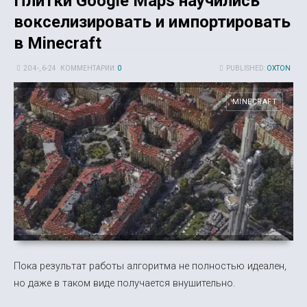
Плитки Google Maps научились
вокселизировать и импортировать
в Minecraft
20 4-, 6-24
КОММЕНТАРИИ:
0
PUBLISHED:
OXTON
MINECRAFT
Пока результат работы алгоритма не полностью идеален,
но даже в таком виде получается внушительно.