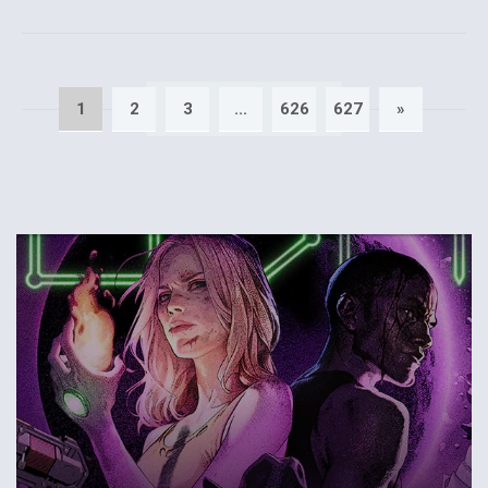
1
2
3
...
626
627
»