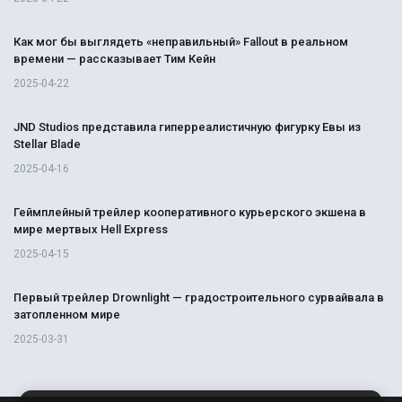
Как мог бы выглядеть «неправильный» Fallout в реальном
времени — рассказывает Тим Кейн
2025-04-22
JND Studios представила гиперреалистичную фигурку Евы из
Stellar Blade
2025-04-16
Геймплейный трейлер кооперативного курьерского экшена в
мире мертвых Hell Express
2025-04-15
Первый трейлер Drownlight — градостроительного сурвайвала в
затопленном мире
2025-03-31