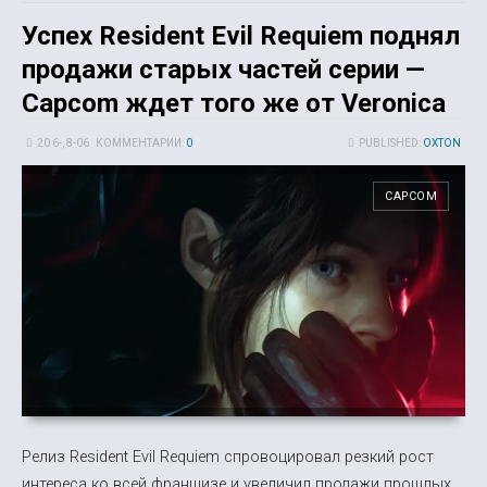
Успех Resident Evil Requiem поднял
продажи старых частей серии —
Capcom ждет того же от Veronica
20 6-, 8-06
КОММЕНТАРИИ:
0
PUBLISHED:
OXTON
CAPCOM
Релиз Resident Evil Requiem спровоцировал резкий рост
интереса ко всей франшизе и увеличил продажи прошлых