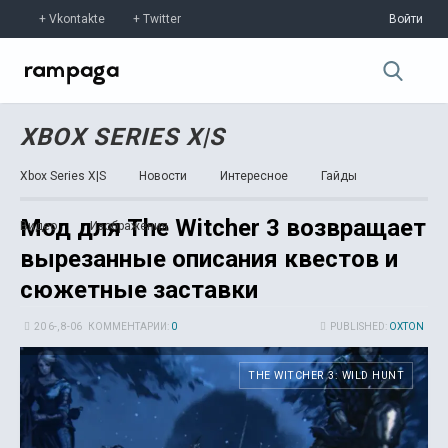
Vkontakte
Twitter
Войти
XBOX SERIES X|S
Xbox Series X|S
Новости
Интересное
Гайды
Мод для The Witcher 3 возвращает
Видео
Изображения
вырезанные описания квестов и
сюжетные заставки
20 6-, 8-06
КОММЕНТАРИИ:
0
PUBLISHED:
OXTON
THE WITCHER 3: WILD HUNT