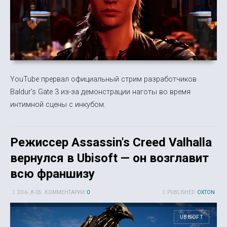
YouTube прервал официальный стрим разработчиков
Baldur's Gate 3 из-за демонстрации наготы во время
интимной сцены с инкубом.
Режиссер Assassin's Creed Valhalla
вернулся в Ubisoft — он возглавит
всю франшизу
20 6-, 8-05
КОММЕНТАРИИ:
0
PUBLISHED:
OXTON
UBISOFT