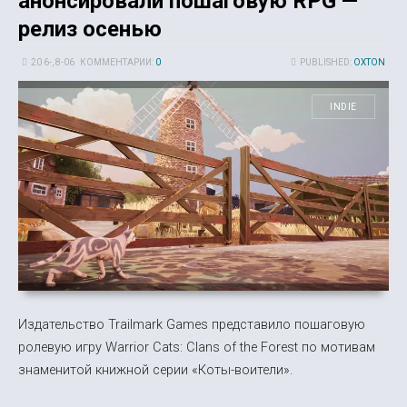
анонсировали пошаговую RPG —
релиз осенью
20 6-, 8-06
КОММЕНТАРИИ:
0
PUBLISHED:
OXTON
INDIE
Издательство Trailmark Games представило пошаговую
ролевую игру Warrior Cats: Clans of the Forest по мотивам
знаменитой книжной серии «Коты-воители».