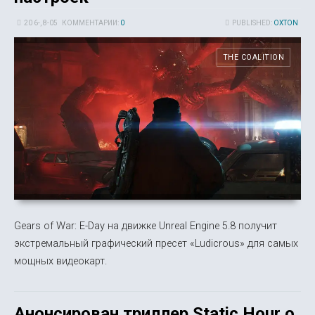
20 6-, 8-05
КОММЕНТАРИИ:
0
PUBLISHED:
OXTON
THE COALITION
Gears of War: E-Day на движке Unreal Engine 5.8 получит
экстремальный графический пресет «Ludicrous» для самых
мощных видеокарт.
Анонсирован триллер Static Hour о