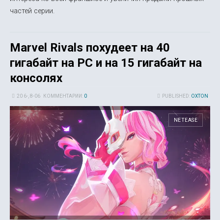
частей серии.
Marvel Rivals похудеет на 40
гигабайт на PC и на 15 гигабайт на
консолях
20 6-, 8-06
КОММЕНТАРИИ:
0
PUBLISHED:
OXTON
NETEASE