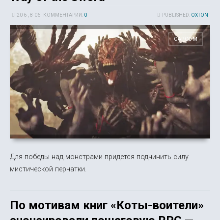
20 6-, 8-06
КОММЕНТАРИИ:
0
PUBLISHED:
OXTON
CAPCOM
Для победы над монстрами придется подчинить силу
мистической перчатки.
По мотивам книг «Коты-воители»