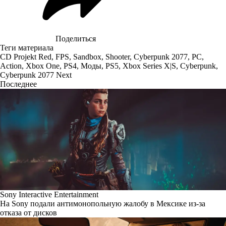
Поделиться
Теги материала
CD Projekt Red
,
FPS
,
Sandbox
,
Shooter
,
Cyberpunk 2077
,
PC
,
Action
,
Xbox One
,
PS4
,
Моды
,
PS5
,
Xbox Series X|S
,
Cyberpunk
,
Cyberpunk 2077 Next
Последнее
Sony Interactive Entertainment
На Sony подали антимонопольную жалобу в Мексике из-за
отказа от дисков