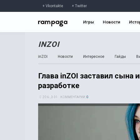
Vkontakte
Twitter
Игры
Новости
Исто
INZOI
inZOI
Новости
Интересное
Гайды
В
Глава inZOI заставил сына и
разработке
20 6-, 3-31
КОММЕНТАРИИ:
0