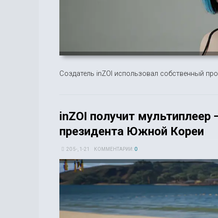
Создатель inZOI использовал собственный про
inZOI получит мультиплеер 
президента Южной Кореи
20 5-, 1-21
КОММЕНТАРИИ:
0