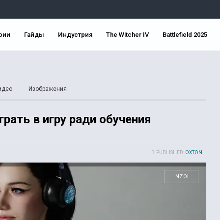
рии
Гайды
Индустрия
The Witcher IV
Battlefield 2025
идео
Изображения
грать в игру ради обучения
PUBLISHED:
OXTON
INZOI