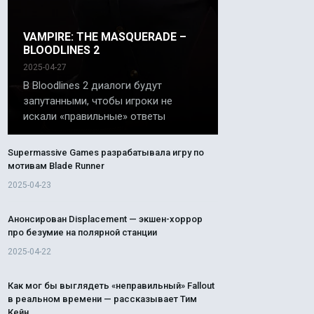
VAMPIRE: THE MASQUERADE –
BLOODLINES 2
2025-04-27
В Bloodlines 2 диалоги будут
запутанными, чтобы игроки не
искали «правильные» ответы
Supermassive Games разрабатывала игру по
мотивам Blade Runner
2025-04-23
Анонсирован Displacement — экшен-хоррор
про безумие на полярной станции
2025-04-22
Как мог бы выглядеть «неправильный» Fallout
в реальном времени — рассказывает Тим
Кейн