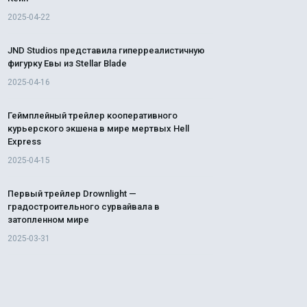
2025-04-22
JND Studios представила гиперреалистичную
фигурку Евы из Stellar Blade
2025-04-16
Геймплейный трейлер кооперативного
курьерского экшена в мире мертвых Hell
Express
2025-04-15
Первый трейлер Drownlight —
градостроительного сурвайвала в
затопленном мире
2025-03-31