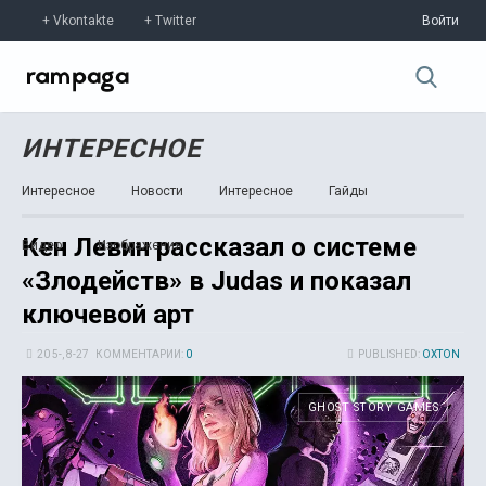
Vkontakte
Twitter
Войти
ИНТЕРЕСНОЕ
Интересное
Новости
Интересное
Гайды
Кен Левин рассказал о системе
Видео
Изображения
«Злодейств» в Judas и показал
ключевой арт
20 5-, 8-27
КОММЕНТАРИИ:
0
PUBLISHED:
OXTON
GHOST STORY GAMES