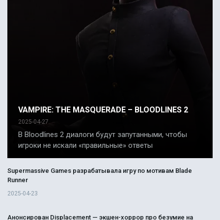
VAMPIRE: THE MASQUERADE – BLOODLINES 2
2025-04-27
В Bloodlines 2 диалоги будут запутанными, чтобы
игроки не искали «правильные» ответы
Supermassive Games разрабатывала игру по мотивам Blade
Runner
2025-04-23
Анонсирован Displacement — экшен-хоррор про безумие на