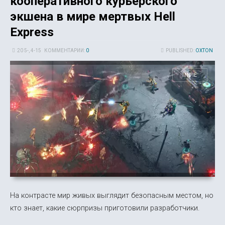
кооперативного курьерского
экшена в мире мертвых Hell
Express
20 5-, 4-15
КОММЕНТАРИИ:
0
PUBLISHED:
OXTON
INDIE
На контрасте мир живых выглядит безопасным местом, но
кто знает, какие сюрпризы приготовили разработчики.