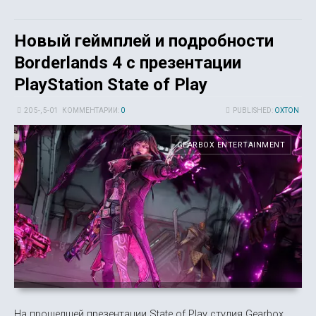
Новый геймплей и подробности
Borderlands 4 с презентации
PlayStation State of Play
20 5-, 5-01
КОММЕНТАРИИ:
0
PUBLISHED:
OXTON
GEARBOX ENTERTAINMENT
На прошедшей презентации State of Play студия Gearbox