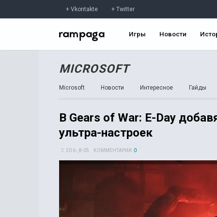
Vkontakte
Twitter
Игры
Новости
Исто
MICROSOFT
Microsoft
Новости
Интересное
Гайды
В Gears of War: E-Day доба
ультра-настроек
20 6-, 8-05
КОММЕНТАРИИ:
0