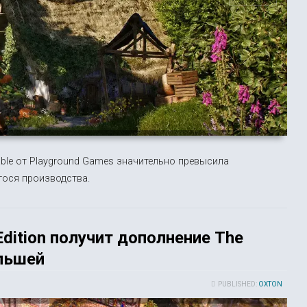
ble от Playground Games значительно превысила
ося производства.
e Edition получит дополнение The
ольшей
PUBLISHED:
OXTON