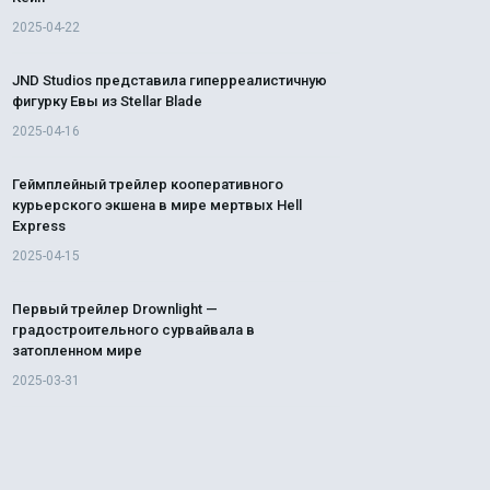
2025-04-22
JND Studios представила гиперреалистичную
фигурку Евы из Stellar Blade
2025-04-16
Геймплейный трейлер кооперативного
курьерского экшена в мире мертвых Hell
Express
2025-04-15
Первый трейлер Drownlight —
градостроительного сурвайвала в
затопленном мире
2025-03-31