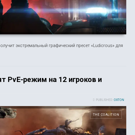
8 получит экстремальный графический пресет «Ludicrous» для
ят PvE-режим на 12 игроков и
PUBLISHED:
OXTON
THE COALITION