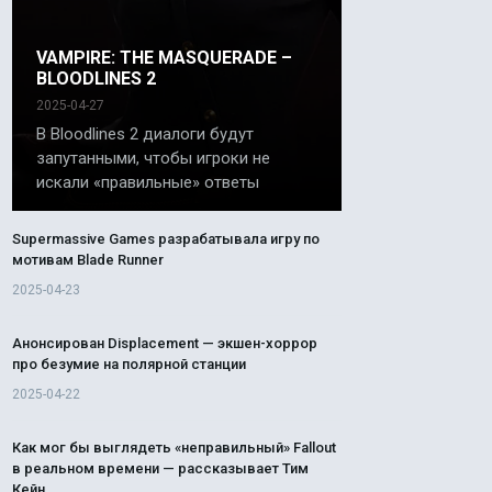
VAMPIRE: THE MASQUERADE –
BLOODLINES 2
2025-04-27
В Bloodlines 2 диалоги будут
запутанными, чтобы игроки не
искали «правильные» ответы
Supermassive Games разрабатывала игру по
мотивам Blade Runner
2025-04-23
Анонсирован Displacement — экшен-хоррор
про безумие на полярной станции
2025-04-22
Как мог бы выглядеть «неправильный» Fallout
в реальном времени — рассказывает Тим
Кейн