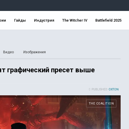
рии
Гайды
Индустрия
The Witcher IV
Battlefield 2025
Видео
Изображения
вят графический пресет выше
PUBLISHED:
OXTON
THE COALITION