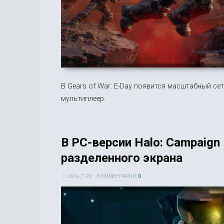
В Gears of War: E-Day появится масштабный се
мультиплеер.
В PC-версии Halo: Campaig
разделенного экрана
20 6-, 7-29
КОММЕНТАРИИ:
0