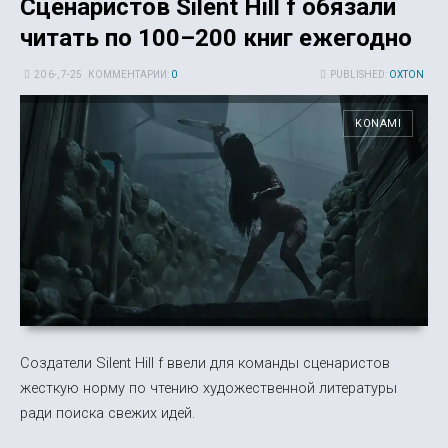
Сценаристов Silent Hill f обязали
читать по 100–200 книг ежегодно
20 6-, 7-25
КОММЕНТАРИИ:
0
PUBLISHED:
OXTON
KONAMI
Создатели Silent Hill f ввели для команды сценаристов
жесткую норму по чтению художественной литературы
ради поиска свежих идей.