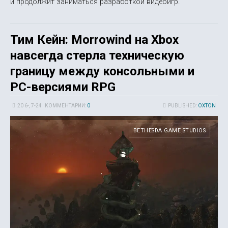
и продолжит заниматься разработкой видеоигр.
Тим Кейн: Morrowind на Xbox
навсегда стерла техническую
границу между консольными и
PC-версиями RPG
20 6-, 7-24
КОММЕНТАРИИ:
0
PUBLISHED:
OXTON
BETHESDA GAME STUDIOS