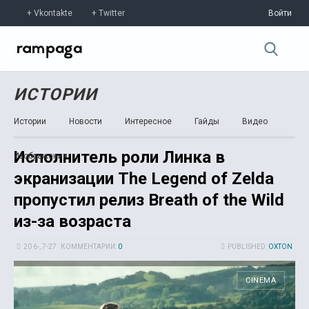
Vkontakte
Twitter
Войти
ИСТОРИИ
Истории
Новости
Интересное
Гайды
Видео
Исполнитель роли Линка в
Изображения
экранизации The Legend of Zelda
пропустил релиз Breath of the Wild
из-за возраста
20 6-, 7-27
КОММЕНТАРИИ:
0
PUBLISHED:
OXTON
CINEMA