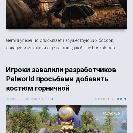
Gemini уверенно описывает несуществующих боссов,
локации и механики ещё не вышедшей The Duskbloods.
Игроки завалили разработчиков
Palworld просьбами добавить
костюм горничной
20 6-, 7-22
КОММЕНТАРИИ:
0
PUBLISHED:
OXTON
PALWORLD