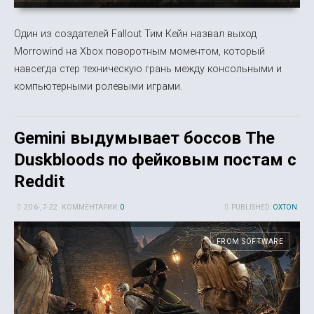
Один из создателей Fallout Тим Кейн назвал выход
Morrowind на Xbox поворотным моментом, который
навсегда стер техническую грань между консольными и
компьютерными ролевыми играми.
Gemini выдумывает боссов The
Duskbloods по фейковым постам с
Reddit
20 6-, 7-22
КОММЕНТАРИИ:
0
PUBLISHED:
OXTON
FROM SOFTWARE