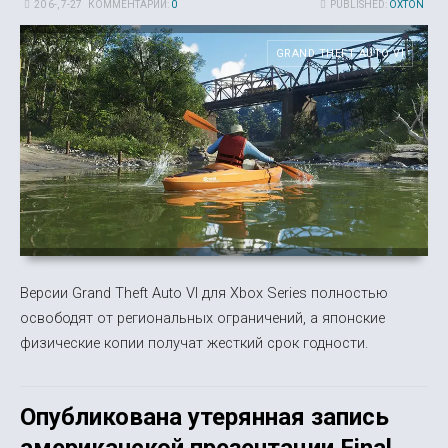
20 6-, 7-27
КОММЕНТАРИИ:
0
PUBLISHED:
OXTON
GRAND THEFT AUTO VI
Версии Grand Theft Auto VI для Xbox Series полностью
освободят от региональных ограничений, а японские
физические копии получат жесткий срок годности.
Опубликована утерянная запись
американской презентации Final