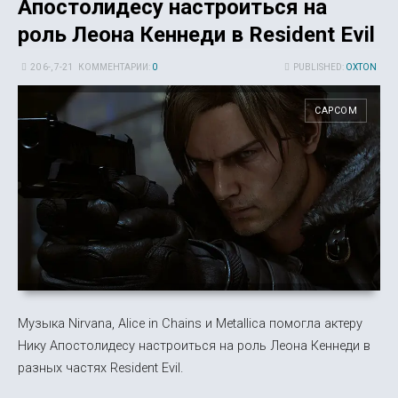
Апостолидесу настроиться на
роль Леона Кеннеди в Resident Evil
20 6-, 7-21
КОММЕНТАРИИ:
0
PUBLISHED:
OXTON
CAPCOM
Музыка Nirvana, Alice in Chains и Metallica помогла актеру
Нику Апостолидесу настроиться на роль Леона Кеннеди в
разных частях Resident Evil.