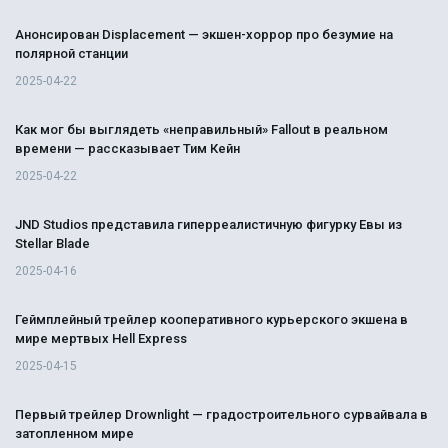
Анонсирован Displacement — экшен-хоррор про безумие на
полярной станции
2025-04-22
Как мог бы выглядеть «неправильный» Fallout в реальном
времени — рассказывает Тим Кейн
2025-04-22
JND Studios представила гиперреалистичную фигурку Евы из
Stellar Blade
2025-04-16
Геймплейный трейлер кооперативного курьерского экшена в
мире мертвых Hell Express
2025-04-15
Первый трейлер Drownlight — градостроительного сурвайвала в
затопленном мире