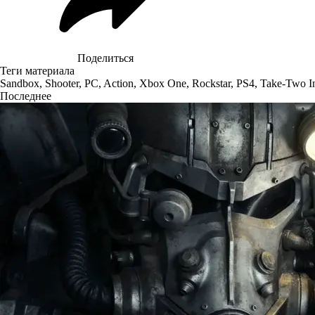
Поделиться
Теги материала
Sandbox
,
Shooter
,
PC
,
Action
,
Xbox One
,
Rockstar
,
PS4
,
Take-Two In
Последнее