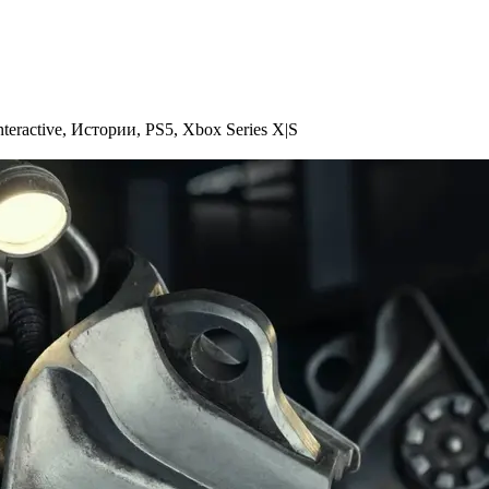
teractive
,
Истории
,
PS5
,
Xbox Series X|S