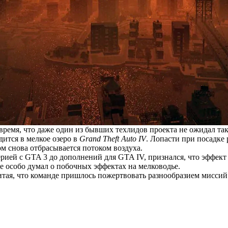
время, что даже один из бывших техлидов проекта не ожидал так
дится в мелкое озеро в
Grand Theft Auto IV
. Лопасти при посадке 
ом снова отбрасывается потоком воздуха.
рией с GTA 3 до дополнений для GTA IV,
признался
, что эффект
Не особо думал о побочных эффектах на мелководье.
читая, что команде пришлось пожертвовать разнообразием мисси