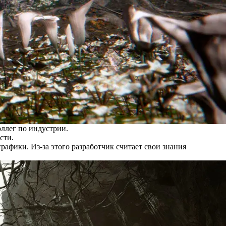
оллег по индустрии.
сти.
афики. Из-за этого разработчик считает свои знания