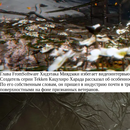
Глава FromSoftware Хидэтака Миядзаки избегает видеоинтервью 
Создатель серии Tekken Кацухиро Харада
рассказал
об особеннос
По его собственным словам, он пришел в индустрию почти в три
поверхностными на фоне признанных ветеранов.