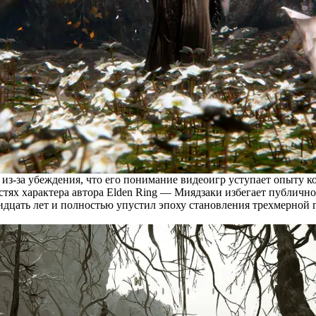
из-за убеждения, что его понимание видеоигр уступает опыту к
тях характера автора Elden Ring — Миядзаки избегает публично
дцать лет и полностью упустил эпоху становления трехмерной гр