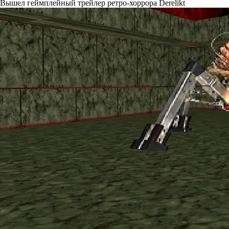
Вышел геймплейный трейлер ретро-хоррора Derelikt