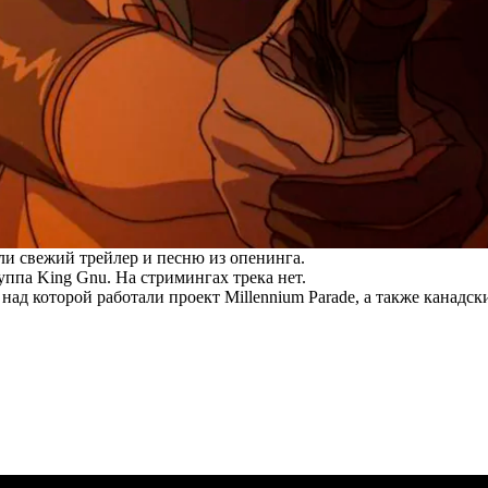
ли свежий трейлер и песню из опенинга.
ппа King Gnu. На стримингах трека нет.
над которой работали проект Millennium Parade, а также канадс