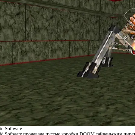
id Software
id Software продавала пустые коробки DOOM тайваньским пира