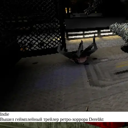
Indie
Вышел геймплейный трейлер ретро-хоррора Derelikt