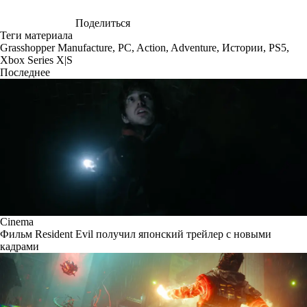
Поделиться
Теги материала
Grasshopper Manufacture
,
PC
,
Action
,
Adventure
,
Истории
,
PS5
,
Xbox Series X|S
Последнее
Cinema
Фильм Resident Evil получил японский трейлер с новыми
кадрами