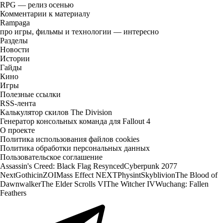
RPG — релиз осенью
Комментарии к материалу
Rampaga
про игры, фильмы и технологии — интересно
Разделы
Новости
Истории
Гайды
Кино
Игры
Полезные ссылки
RSS-лента
Калькулятор скилов The Division
Генератор консольных команда для Fallout 4
О проекте
Политика использования файлов cookies
Политика обработки персональных данных
Пользовательское соглашение
Assassin's Creed: Black Flag Resynced
Cyberpunk 2077
Next
Gothic
inZOI
Mass Effect NEXT
Physint
Skyblivion
The Blood of
Dawnwalker
The Elder Scrolls VI
The Witcher IV
Wuchang: Fallen
Feathers