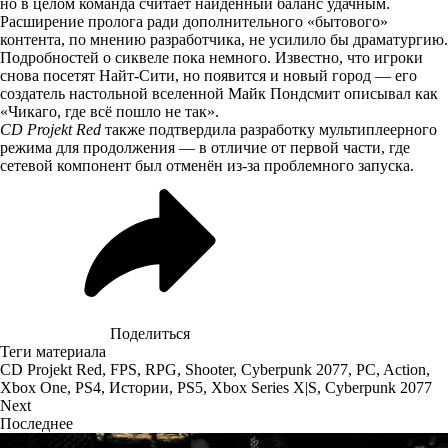
но в целом команда считает найденный баланс удачным.
Расширение пролога ради дополнительного «бытового»
контента, по мнению разработчика, не усилило бы драматургию.
Подробностей о сиквеле пока немного. Известно, что игроки
снова посетят Найт-Сити, но появится и новый город — его
создатель настольной вселенной Майк Пондсмит описывал как
«Чикаго, где всё пошло не так».
CD Projekt Red
также подтвердила разработку мультиплеерного
режима для продолжения — в отличие от первой части, где
сетевой компонент был отменён из-за проблемного запуска.
Поделиться
Теги материала
CD Projekt Red
,
FPS
,
RPG
,
Shooter
,
Cyberpunk 2077
,
PC
,
Action
,
Xbox One
,
PS4
,
Истории
,
PS5
,
Xbox Series X|S
,
Cyberpunk 2077
Next
Последнее