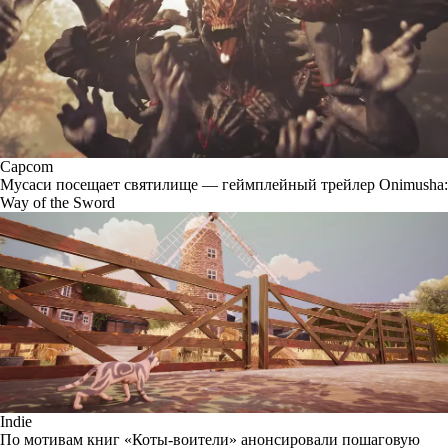
Capcom
Мусаси посещает святилище — геймплейный трейлер Onimusha:
Way of the Sword
Indie
По мотивам книг «Коты-воители» анонсировали пошаговую