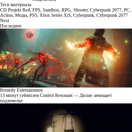
Теги материала
CD Projekt Red
,
FPS
,
Sandbox
,
RPG
,
Shooter
,
Cyberpunk 2077
,
PC
,
Action
,
Моды
,
PS5
,
Xbox Series X|S
,
Cyberpunk
,
Cyberpunk 2077
Next
Последнее
Remedy Entertainment
13 минут геймплея Control Resonant — Дилан зачищает
подземелье