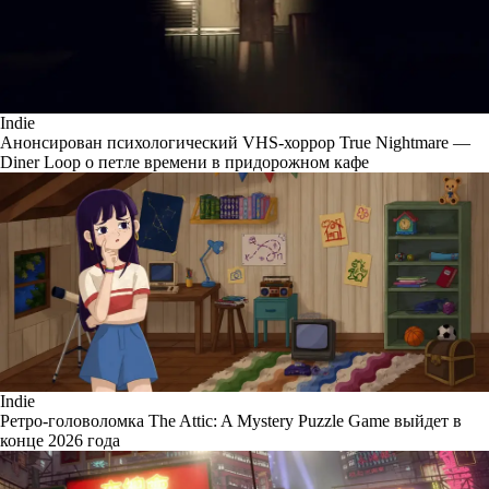
Indie
Анонсирован психологический VHS-хоррор True Nightmare —
Diner Loop о петле времени в придорожном кафе
Indie
Ретро-головоломка The Attic: A Mystery Puzzle Game выйдет в
конце 2026 года