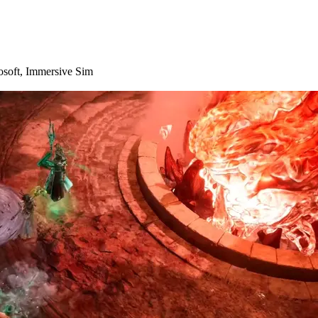
osoft
,
Immersive Sim