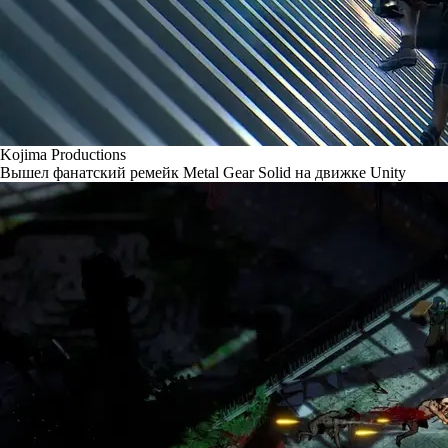
Kojima Productions
Вышел фанатский ремейк Metal Gear Solid на движке Unity