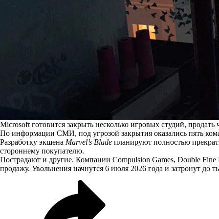
Microsoft готовится закрыть несколько игровых студий, продать
По информации СМИ, под угрозой закрытия оказались пять ком
Разработку экшена
Marvel’s Blade
планируют
полностью прекрати
стороннему покупателю.
Пострадают и другие. Компании Compulsion Games, Double Fine Pr
продажу. Увольнения начнутся 6 июля 2026 года и затронут до т