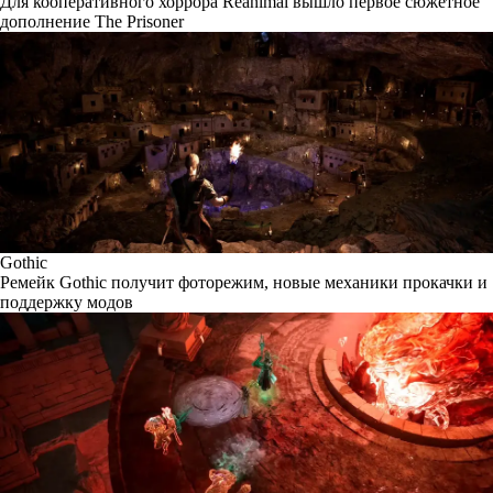
Для кооперативного хоррора Reanimal вышло первое сюжетное
дополнение The Prisoner
Gothic
Ремейк Gothic получит фоторежим, новые механики прокачки и
поддержку модов