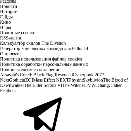
Разделы
Новости
Истории
Гайды
Кино
Игры
Полезные ссылки
RSS-лента
Калькулятор скилов The Division
Генератор консольных команда для Fallout 4
О проекте
Политика использования файлов cookies
Политика обработки персональных данных
Пользовательское соглашение
Assassin's Creed: Black Flag Resynced
Cyberpunk 2077
Next
Gothic
inZOI
Mass Effect NEXT
Physint
Skyblivion
The Blood of
Dawnwalker
The Elder Scrolls VI
The Witcher IV
Wuchang: Fallen
Feathers