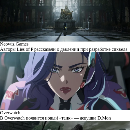
Neowiz Games
Авторы Lies of P рассказали о давлении при разработке сиквела
Overwatch
В Overwatch появится новый «танк» — девушка D.Mon