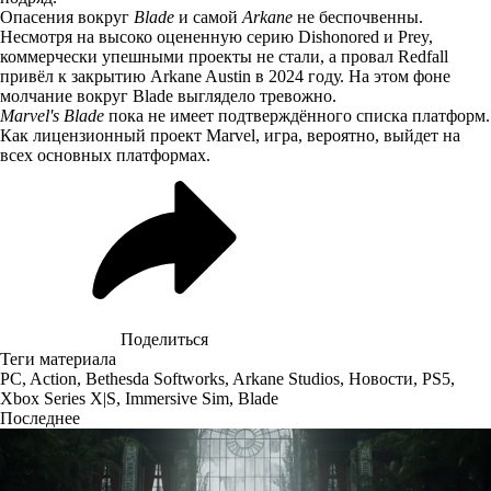
Опасения вокруг
Blade
и самой
Arkane
не беспочвенны.
Несмотря на высоко оцененную серию Dishonored и Prey,
коммерчески упешными проекты не стали, а провал Redfall
привёл к закрытию Arkane Austin в 2024 году. На этом фоне
молчание вокруг Blade выглядело тревожно.
Marvel's Blade
пока не имеет подтверждённого списка платформ.
Как лицензионный проект Marvel, игра, вероятно, выйдет на
всех основных платформах.
Поделиться
Теги материала
PC
,
Action
,
Bethesda Softworks
,
Arkane Studios
,
Новости
,
PS5
,
Xbox Series X|S
,
Immersive Sim
,
Blade
Последнее