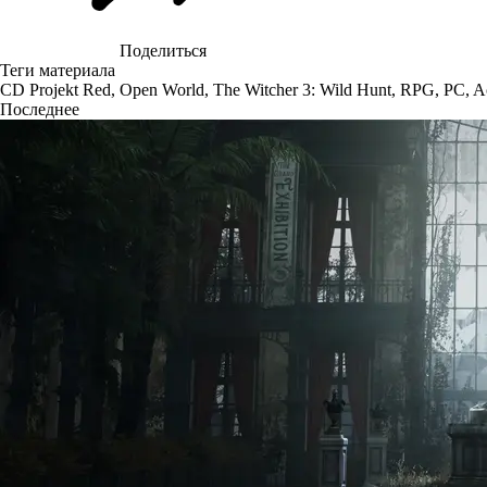
Поделиться
Теги материала
CD Projekt Red
,
Open World
,
The Witcher 3: Wild Hunt
,
RPG
,
PC
,
A
Последнее