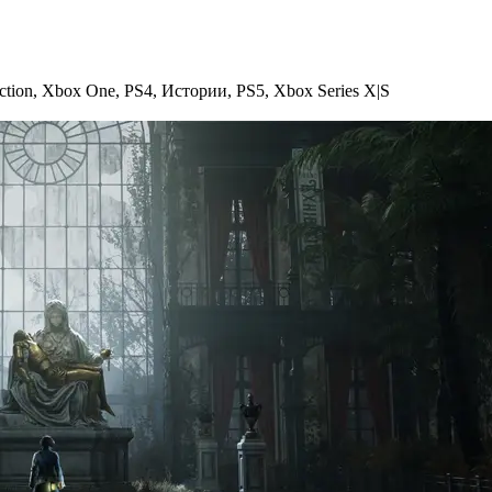
ction
,
Xbox One
,
PS4
,
Истории
,
PS5
,
Xbox Series X|S