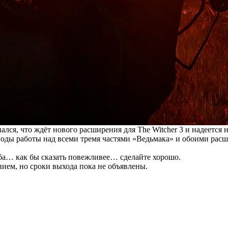
ся, что ждёт нового расширения для The Witcher 3 и надеется на
а годы работы над всеми тремя частями «Ведьмака» и обоими ра
ьба… как бы сказать повежливее… сделайте хорошо.
ем, но сроки выхода пока не объявлены.