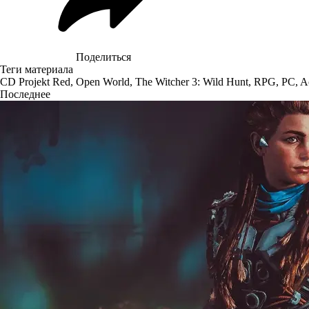
Поделиться
Теги материала
CD Projekt Red
,
Open World
,
The Witcher 3: Wild Hunt
,
RPG
,
PC
,
A
Последнее