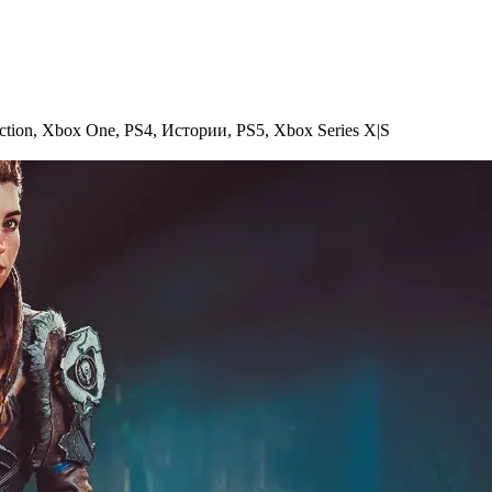
ction
,
Xbox One
,
PS4
,
Истории
,
PS5
,
Xbox Series X|S