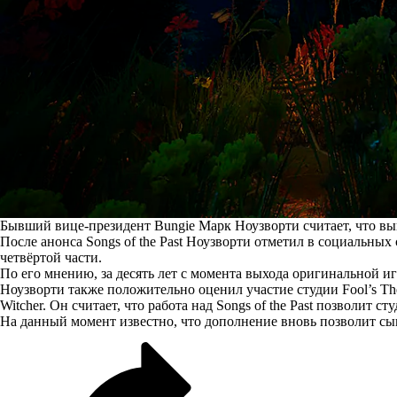
Бывший вице-президент Bungie Марк Ноузворти считает, что вып
После анонса Songs of the Past Ноузворти
отметил
в социальных с
четвёртой части.
По его мнению, за десять лет с момента выхода оригинальной иг
Ноузворти также положительно оценил участие студии Fool’s Th
Witcher. Он считает, что работа над Songs of the Past позволи
На данный момент известно, что дополнение вновь позволит сыгра