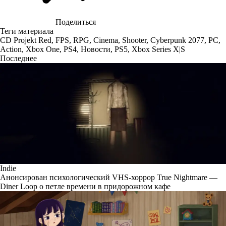
Поделиться
Теги материала
CD Projekt Red
,
FPS
,
RPG
,
Cinema
,
Shooter
,
Cyberpunk 2077
,
PC
,
Action
,
Xbox One
,
PS4
,
Новости
,
PS5
,
Xbox Series X|S
Последнее
Indie
Анонсирован психологический VHS-хоррор True Nightmare —
Diner Loop о петле времени в придорожном кафе