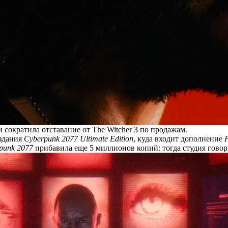
сократила отставание от The Witcher 3 по продажам.
издания
Cyberpunk 2077 Ultimate Edition
, куда входит дополнение
punk 2077
прибавила еще 5 миллионов копий: тогда студия гово