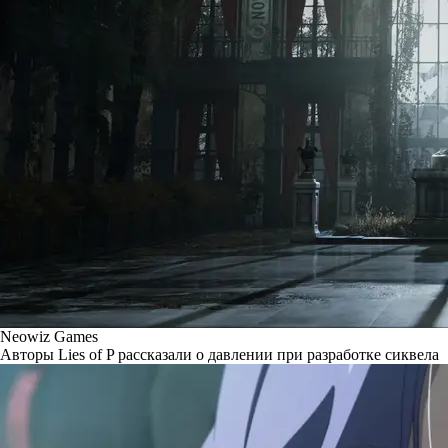
Neowiz Games
Авторы Lies of P рассказали о давлении при разработке сиквела