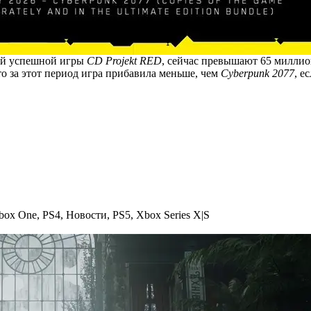
мой успешной игры
CD Projekt RED
, сейчас превышают 65 миллио
что за этот период игра прибавила меньше, чем
Cyberpunk 2077
, е
box One
,
PS4
,
Новости
,
PS5
,
Xbox Series X|S