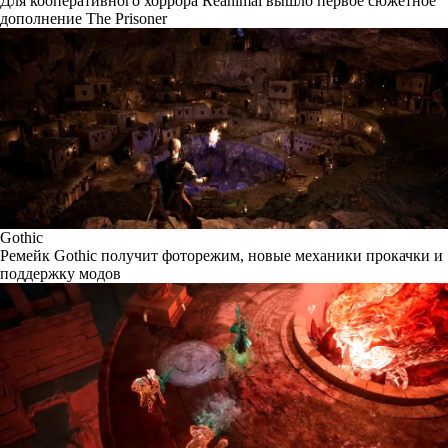
Для кооперативного хоррора Reanimal вышло первое сюжетное
дополнение The Prisoner
Gothic
Ремейк Gothic получит фоторежим, новые механики прокачки и
поддержку модов