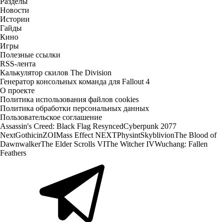
Разделы
Новости
Истории
Гайды
Кино
Игры
Полезные ссылки
RSS-лента
Калькулятор скилов The Division
Генератор консольных команда для Fallout 4
О проекте
Политика использования файлов cookies
Политика обработки персональных данных
Пользовательское соглашение
Assassin's Creed: Black Flag Resynced
Cyberpunk 2077
Next
Gothic
inZOI
Mass Effect NEXT
Physint
Skyblivion
The Blood of
Dawnwalker
The Elder Scrolls VI
The Witcher IV
Wuchang: Fallen
Feathers