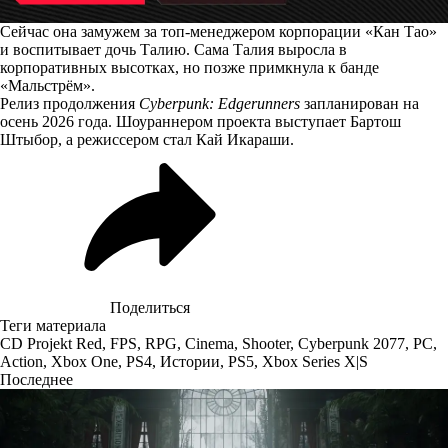
Сейчас она замужем за топ-менеджером корпорации «Кан Тао»
и воспитывает дочь Талию. Сама Талия выросла в
корпоративных высотках, но позже примкнула к банде
«Мальстрём».
Релиз продолжения
Cyberpunk: Edgerunners
запланирован на
осень 2026 года. Шоураннером проекта выступает Бартош
Штыбор, а режиссером стал Кай Икараши.
Поделиться
Теги материала
CD Projekt Red
,
FPS
,
RPG
,
Cinema
,
Shooter
,
Cyberpunk 2077
,
PC
,
Action
,
Xbox One
,
PS4
,
Истории
,
PS5
,
Xbox Series X|S
Последнее