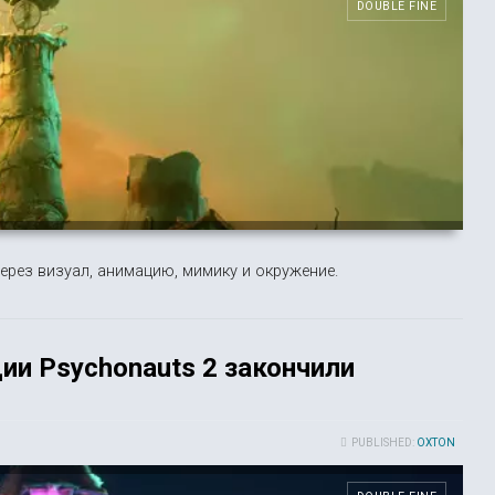
DOUBLE FINE
ерез визуал, анимацию, мимику и окружение.
ии Psychonauts 2 закончили
PUBLISHED:
OXTON