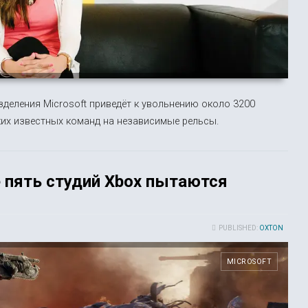
деления Microsoft приведёт к увольнению около 3200
ких известных команд на независимые рельсы.
ще пять студий Xbox пытаются
PUBLISHED:
OXTON
MICROSOFT