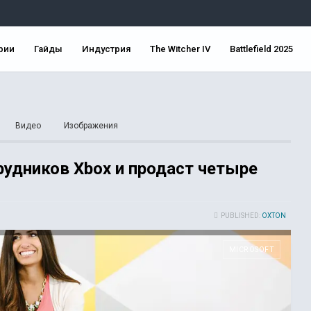
рии
Гайды
Индустрия
The Witcher IV
Battlefield 2025
Видео
Изображения
рудников Xbox и продаст четыре
PUBLISHED:
OXTON
MICROSOFT