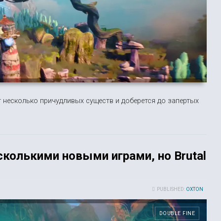
т несколько причудливых существ и доберется до запертых
есколькими новыми играми, но Brutal
PUBLISHED:
OXTON
DOUBLE FINE