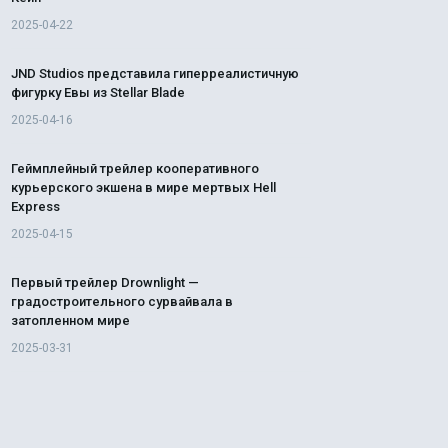
2025-04-22
JND Studios представила гиперреалистичную
фигурку Евы из Stellar Blade
2025-04-16
Геймплейный трейлер кооперативного
курьерского экшена в мире мертвых Hell
Express
2025-04-15
Первый трейлер Drownlight —
градостроительного сурвайвала в
затопленном мире
2025-03-31