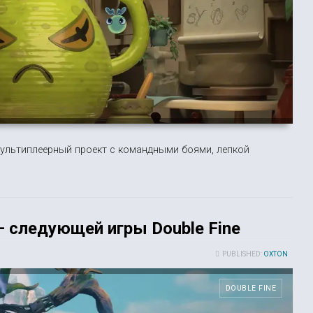
мультиплеерный проект с командными боями, лепкой
— следующей игры Double Fine
PUBLISHED:
OXTON
DOUBLE FINE