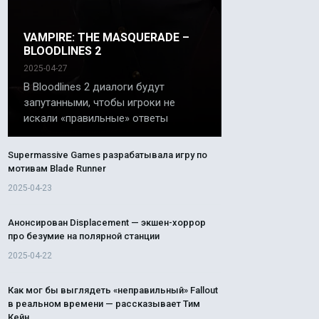
VAMPIRE: THE MASQUERADE –
BLOODLINES 2
2025-04-27
В Bloodlines 2 диалоги будут
запутанными, чтобы игроки не
искали «правильные» ответы
Supermassive Games разрабатывала игру по
мотивам Blade Runner
2025-04-23
Анонсирован Displacement — экшен-хоррор
про безумие на полярной станции
2025-04-22
Как мог бы выглядеть «неправильный» Fallout
в реальном времени — рассказывает Тим
Кейн