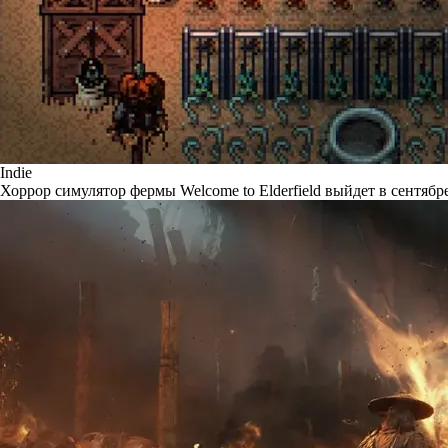
Indie
Хоррор симулятор фермы Welcome to Elderfield выйдет в сентябр