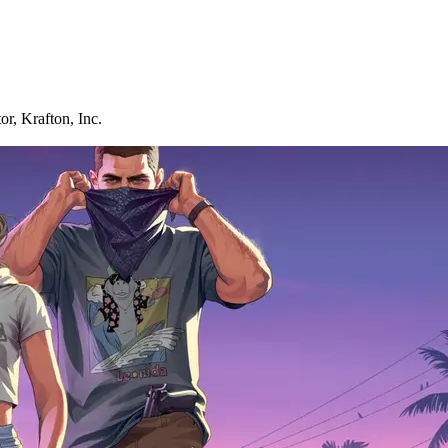
or
,
Krafton, Inc.