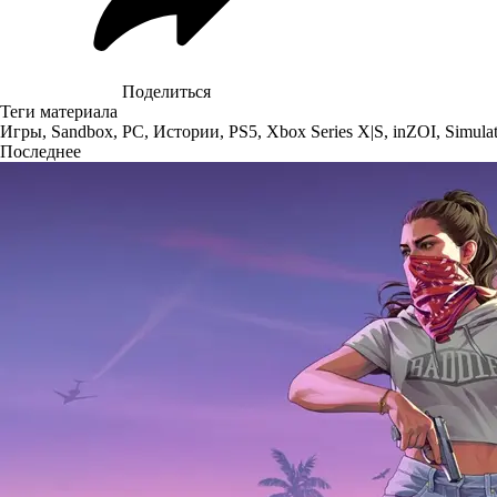
Поделиться
Теги материала
Игры
,
Sandbox
,
PC
,
Истории
,
PS5
,
Xbox Series X|S
,
inZOI
,
Simulat
Последнее