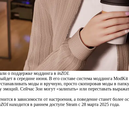
зали о поддержке моддинга в
inZOI
.
выйдет
в середине июня. В его составе система моддинга ModKit
устанавливать моды и вручную, просто скопировав моды в папк
 эмоций. Сейчас Зои могут «залипать» или переставать выражат
енится в зависимости от настроения, а поведение станет более 
nZOI
находится в раннем доступе Steam с 28 марта 2025 года.