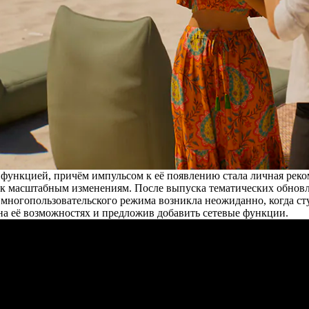
 функцией, причём импульсом к её появлению стала личная реко
ся к масштабным изменениям. После выпуска тематических обнов
я многопользовательского режима возникла неожиданно, когда 
на её возможностях и предложив добавить сетевые функции.