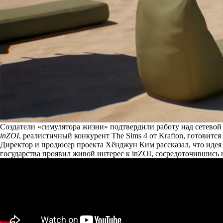
Создатели «симулятора жизни» подтвердили работу над сетевой
inZOI
, реалистичный конкурент The Sims 4 от Krafton, готовит
Директор и продюсер проекта Хёнджун Ким
рассказал
, что иде
государства проявил живой интерес к inZOI, сосредоточившись 