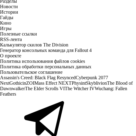
Разделы
Новости
Истории
Гайды
Кино
Игры
Полезные ссылки
RSS-лента
Калькулятор скилов The Division
Генератор консольных команда для Fallout 4
О проекте
Политика использования файлов cookies
Политика обработки персональных данных
Пользовательское соглашение
Assassin's Creed: Black Flag Resynced
Cyberpunk 2077
Next
Gothic
inZOI
Mass Effect NEXT
Physint
Skyblivion
The Blood of
Dawnwalker
The Elder Scrolls VI
The Witcher IV
Wuchang: Fallen
Feathers