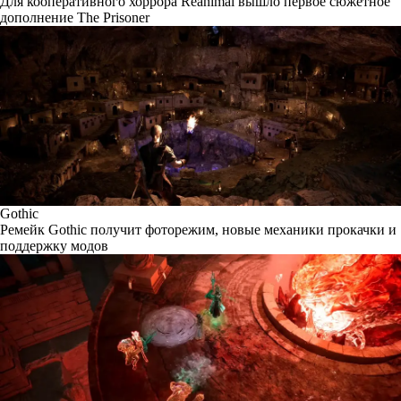
Для кооперативного хоррора Reanimal вышло первое сюжетное
дополнение The Prisoner
Gothic
Ремейк Gothic получит фоторежим, новые механики прокачки и
поддержку модов