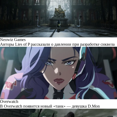
Neowiz Games
Авторы Lies of P рассказали о давлении при разработке сиквела
Overwatch
В Overwatch появится новый «танк» — девушка D.Mon