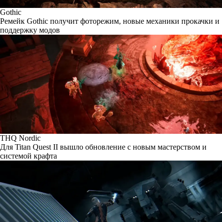
Gothic
Ремейк Gothic получит фоторежим, новые механики прокачки и
поддержку модов
THQ Nordic
Для Titan Quest II вышло обновление с новым мастерством и
системой крафта