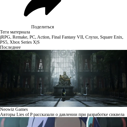
Поделиться
Теги материала
jRPG
,
Remake
,
PC
,
Action
,
Final Fantasy VII
,
Слухи
,
Square Enix
,
PS5
,
Xbox Series X|S
Последнее
Neowiz Games
Авторы Lies of P рассказали о давлении при разработке сиквела