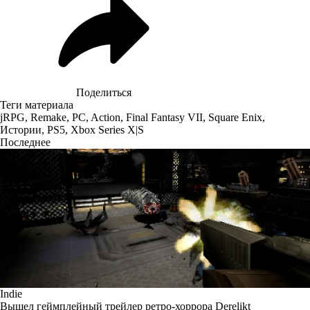
Поделиться
Теги материала
jRPG
,
Remake
,
PC
,
Action
,
Final Fantasy VII
,
Square Enix
,
Истории
,
PS5
,
Xbox Series X|S
Последнее
Indie
Вышел геймплейный трейлер ретро-хоррора Derelikt