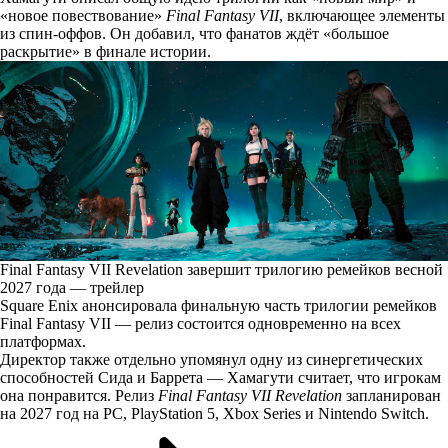
«новое повествование»
Final Fantasy VII
, включающее элементы
из спин-оффов. Он добавил, что фанатов ждёт «большое
раскрытие» в финале истории.
Final Fantasy VII Revelation завершит трилогию ремейков весной
2027 года — трейлер
Square Enix анонсировала финальную часть трилогии ремейков
Final Fantasy VII — релиз состоится одновременно на всех
платформах.
Директор также отдельно упомянул одну из синергетических
способностей Сида и Баррета — Хамагути считает, что игрокам
она понравится. Релиз
Final Fantasy VII Revelation
запланирован
на 2027 год на PC, PlayStation 5, Xbox Series и Nintendo Switch.