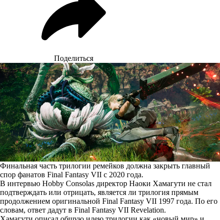
Поделиться
Финальная часть трилогии ремейков должна закрыть главный
спор фанатов Final Fantasy VII с 2020 года.
В интервью Hobby Consolas директор Наоки Хамагути не стал
подтверждать или отрицать, является ли трилогия прямым
продолжением оригинальной Final Fantasy VII 1997 года. По его
словам
, ответ дадут в Final Fantasy VII Revelation.
Хамагути описал общую идею трилогии как «новый мир» и