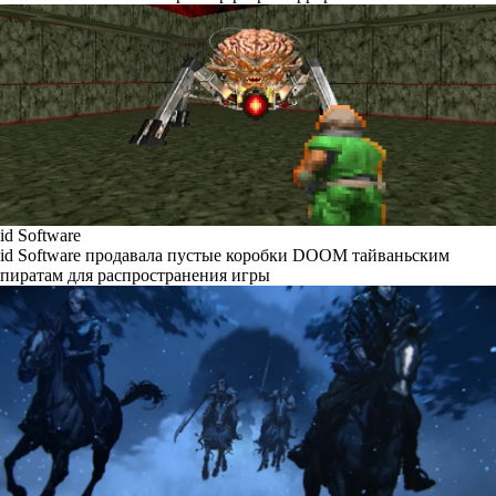
id Software
id Software продавала пустые коробки DOOM тайваньским
пиратам для распространения игры