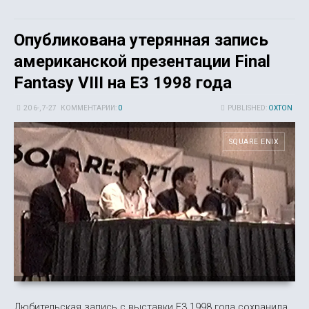
Опубликована утерянная запись
американской презентации Final
Fantasy VIII на E3 1998 года
20 6-, 7-27
КОММЕНТАРИИ:
0
PUBLISHED:
OXTON
SQUARE ENIX
Любительская запись с выставки E3 1998 года сохранила