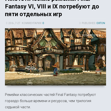
Fantasy VI, VIII и IX потребуют до
пяти отдельных игр
20 6-, 7-27
КОММЕНТАРИИ:
0
PUBLISHED:
OXTON
SQUARE ENIX
Ремейки классических частей Final Fantasy потребуют
гораздо больше времени и ресурсов, чем трилогия
седьмой части.