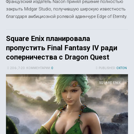
Французский издатель Nacon принял решение полностью
закрыть Midgar Studio, получившую широкую известность
благодаря амбициозной ролевой адвенчуре Edge of Eternity.
Square Enix планировала
пропустить Final Fantasy IV ради
соперничества с Dragon Quest
20 6-, 7-20
КОММЕНТАРИИ:
0
PUBLISHED:
OXTON
SQUARE ENIX