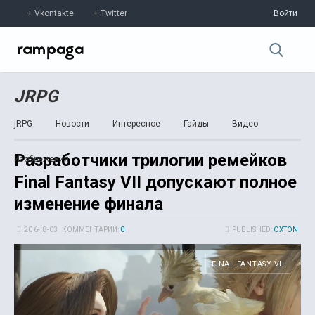
Vkontakte
Twitter
Войти
JRPG
jRPG
Новости
Интересное
Гайды
Видео
Разработчики трилогии ремейков
Изображения
Final Fantasy VII допускают полное
изменение финала
20 6-, 8-03
КОММЕНТАРИИ:
0
PUBLISHED:
OXTON
FINAL FANTASY VII