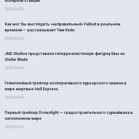
полярной станции
2025-04-22
Как мог бы выглядеть «неправильный» Fallout в реальном
времени — рассказывает Тим Кейн
2025-04-22
JND Studios представила гиперреалистичную фигурку Евы из
Stellar Blade
2025-04-16
Геймплейный трейлер кооперативного курьерского экшена в
мире мертвых Hell Express
2025-04-15
Первый трейлер Drownlight — градостроительного сурвайвала в
затопленном мире
2025-03-31