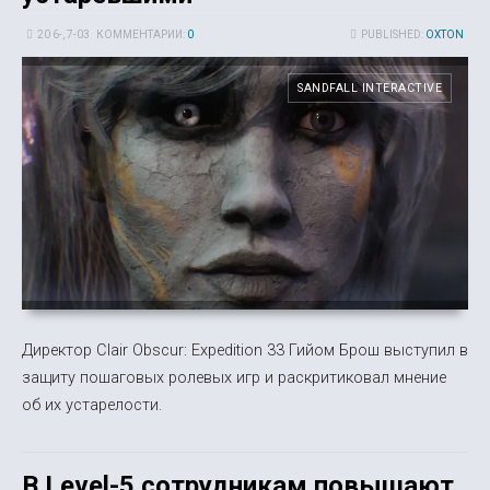
20 6-, 7-03
КОММЕНТАРИИ:
0
PUBLISHED:
OXTON
SANDFALL INTERACTIVE
Директор Clair Obscur: Expedition 33 Гийом Брош выступил в
защиту пошаговых ролевых игр и раскритиковал мнение
об их устарелости.
В Level-5 сотрудникам повышают