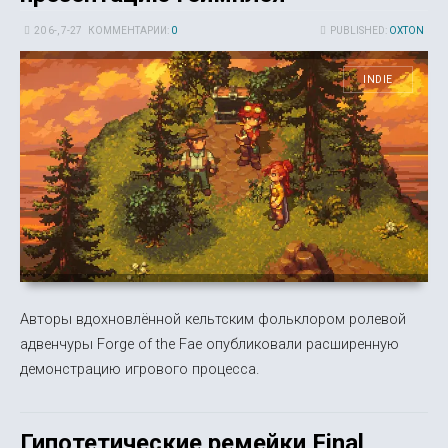
20 6-, 7-27
КОММЕНТАРИИ:
0
PUBLISHED:
OXTON
INDIE
Авторы вдохновлённой кельтским фольклором ролевой
адвенчуры Forge of the Fae опубликовали расширенную
демонстрацию игрового процесса.
Гипотетические ремейки Final