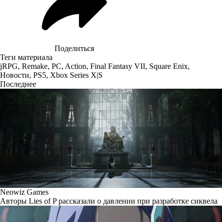
Поделиться
Теги материала
jRPG
,
Remake
,
PC
,
Action
,
Final Fantasy VII
,
Square Enix
,
Новости
,
PS5
,
Xbox Series X|S
Последнее
Neowiz Games
Авторы Lies of P рассказали о давлении при разработке сиквела