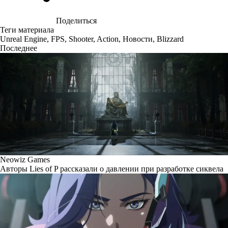
Поделиться
Теги материала
Unreal Engine
,
FPS
,
Shooter
,
Action
,
Новости
,
Blizzard
Последнее
Neowiz Games
Авторы Lies of P рассказали о давлении при разработке сиквела