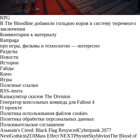
RPG
В The Bloodline добавили гильдию воров и систему тюремного
заключения
Комментарии к материалу
Rampaga
про игры, фильмы и технологии — интересно
Разделы
Новости
Истории
Гайды
Кино
Игры
Полезные ссылки
RSS-лента
Калькулятор скилов The Division
Генератор консольных команда для Fallout 4
О проекте
Политика использования файлов cookies
Политика обработки персональных данных
Пользовательское соглашение
Assassin's Creed: Black Flag Resynced
Cyberpunk 2077
Next
Gothic
inZOI
Mass Effect NEXT
Physint
Skyblivion
The Blood of