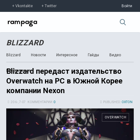
Vkontakte
Twitter
Войти
BLIZZARD
Blizzard
Новости
Интересное
Гайды
Видео
Blizzard передаст издательство
Изображения
Overwatch на PC в Южной Корее
компании Nexon
20 6-, 7-07
КОММЕНТАРИИ:
0
PUBLISHED:
OXTON
OVERWATCH