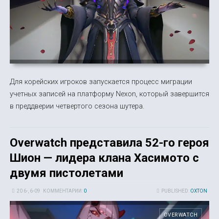
Для корейских игроков запускается процесс миграции
учетных записей на платформу Nexon, который завершится
в преддверии четвертого сезона шутера.
Overwatch представила 52-го героя
Шион — лидера клана Хасимото с
двумя пистолетами
20 6-, 6-09
КОММЕНТАРИИ:
0
PUBLISHED:
OXTON
OVERWATCH