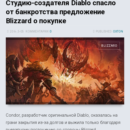
Студию-создателя Diablo спасло
от банкротства предложение
Blizzard о покупке
20 6-, 5-05
КОММЕНТАРИИ:
0
PUBLISHED:
OXTON
BLIZZARD
Condor, разработчик оригинальной Diablo, оказалась на
грани закрытия из-за долгов и выжила только благодаря
внезапному поглощению со стороны Blizzard.