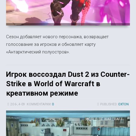
Сезон добавляет нового персонажа, возвращает
голосование за игроков и обновляет карту
«Антарктический полуостров».
Игрок воссоздал Dust 2 из Counter-
Strike в World of Warcraft в
креативном режиме
20 6-, 4-09
КОММЕНТАРИИ:
0
PUBLISHED:
OXTON
WORLD OF WARCRAFT