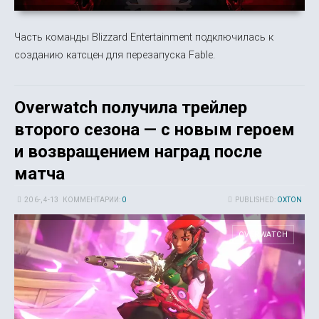
Часть команды Blizzard Entertainment подключилась к
созданию катсцен для перезапуска Fable.
Overwatch получила трейлер
второго сезона — с новым героем
и возвращением наград после
матча
20 6-, 4-13
КОММЕНТАРИИ:
0
PUBLISHED:
OXTON
OVERWATCH