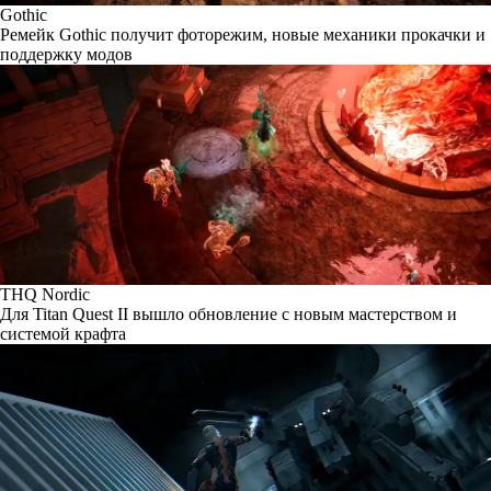
Gothic
Ремейк Gothic получит фоторежим, новые механики прокачки и
поддержку модов
THQ Nordic
Для Titan Quest II вышло обновление с новым мастерством и
системой крафта