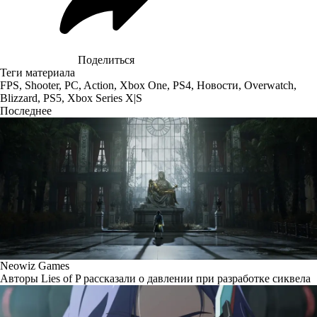
Поделиться
Теги материала
FPS
,
Shooter
,
PC
,
Action
,
Xbox One
,
PS4
,
Новости
,
Overwatch
,
Blizzard
,
PS5
,
Xbox Series X|S
Последнее
Neowiz Games
Авторы Lies of P рассказали о давлении при разработке сиквела