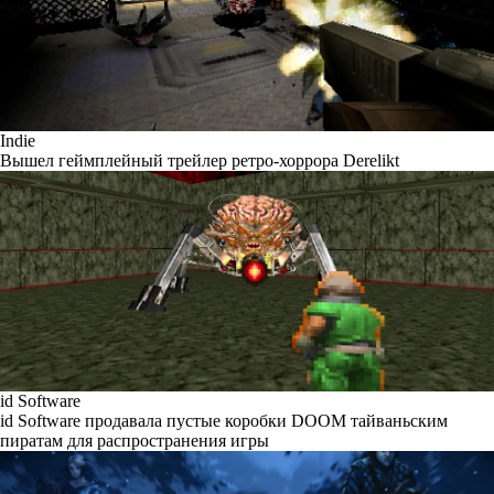
Indie
Вышел геймплейный трейлер ретро-хоррора Derelikt
id Software
id Software продавала пустые коробки DOOM тайваньским
пиратам для распространения игры