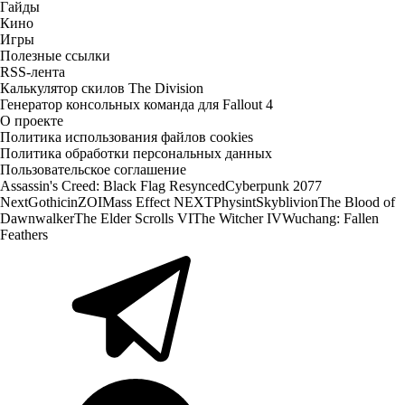
Гайды
Кино
Игры
Полезные ссылки
RSS-лента
Калькулятор скилов The Division
Генератор консольных команда для Fallout 4
О проекте
Политика использования файлов cookies
Политика обработки персональных данных
Пользовательское соглашение
Assassin's Creed: Black Flag Resynced
Cyberpunk 2077
Next
Gothic
inZOI
Mass Effect NEXT
Physint
Skyblivion
The Blood of
Dawnwalker
The Elder Scrolls VI
The Witcher IV
Wuchang: Fallen
Feathers