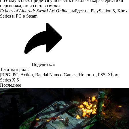
поэтому в боях придётся учитывать не только характеристики
персонажа, но и состав связки.
Echoes of Aincrad: Sword Art Online
выйдет на PlayStation 5, Xbox
Series и PC в Steam.
Поделиться
Теги материала
jRPG
,
PC
,
Action
,
Bandai Namco Games
,
Новости
,
PS5
,
Xbox
Series X|S
Последнее