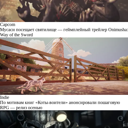
Capcom
Мусаси посещает святилище — геймплейный трейлер Onimusha:
Way of the Sword
Indie
По мотивам книг «Коты-воители» анонсировали пошаговую
RPG — релиз осенью