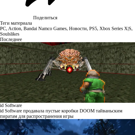
Поделиться
Теги материала
PC
,
Action
,
Bandai Namco Games
,
Новости
,
PS5
,
Xbox Series X|S
,
Soulslikes
Последнее
id Software
id Software продавала пустые коробки DOOM тайваньским
пиратам для распространения игры