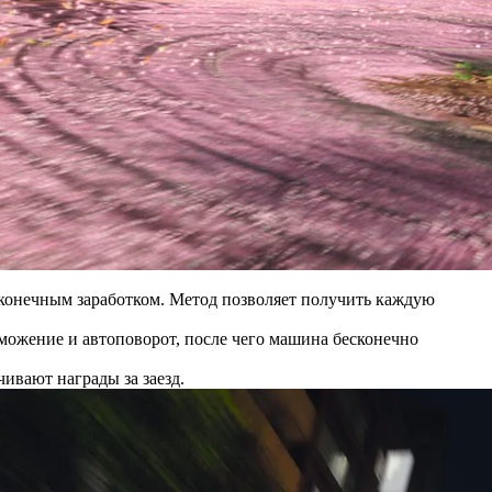
сконечным заработком. Метод позволяет получить каждую
рможение и автоповорот, после чего машина бесконечно
ивают награды за заезд.