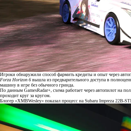
Игроки обнаружили способ фармить кредиты и опыт через автопи
Forza Horizon 6
вышла из предварительного доступа в полноценн
машину в игре без обычного гринда.
По
данным
GamesRadar+, схема работает через автопилот на по
проходит круг за кругом.
Блогер «XMBWesley»
показал процесс
на Subaru Impreza 22B-ST