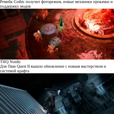
Ремейк Gothic получит фоторежим, новые механики прокачки и
поддержку модов
THQ Nordic
Для Titan Quest II вышло обновление с новым мастерством и
системой крафта