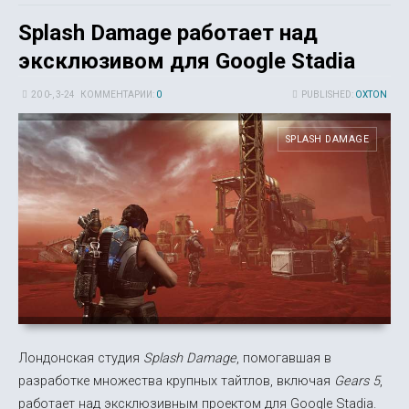
Splash Damage работает над
эксклюзивом для Google Stadia
20 0-, 3-24
КОММЕНТАРИИ:
0
PUBLISHED:
OXTON
SPLASH DAMAGE
Лондонская студия
Splash Damage
, помогавшая в
разработке множества крупных тайтлов, включая
Gears 5
,
работает над эксклюзивным проектом для Google Stadia.