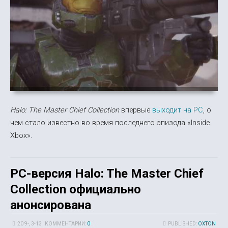
Halo: The Master Chief Collection
впервые
выходит на PC
, о
чем стало известно во время последнего эпизода «Inside
Xbox».
PC-версия Halo: The Master Chief
Collection официально
анонсирована
20 9-, 3-13
КОММЕНТАРИИ:
0
PUBLISHED:
OXTON