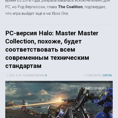
время E3 2018 года, разрабатывалась исключительно для
PC, но Род Фергюссон, глава
The Coalition
, подтвердил,
что игра выйдет ещё и на Xbox One.
PC-версия Halo: Master Master
Collection, похоже, будет
соответствовать всем
современным техническим
стандартам
20 9-, 5-01
КОММЕНТАРИИ:
0
PUBLISHED:
OXTON
HALO STUDIOS