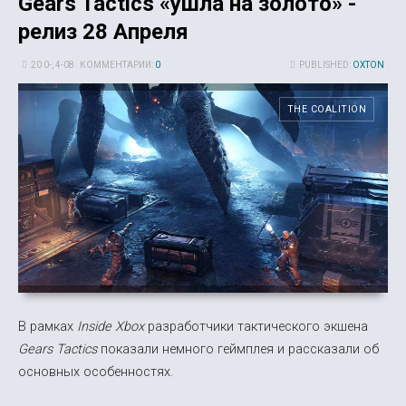
Gears Tactics «ушла на золото» -
релиз 28 Апреля
20 0-, 4-08
КОММЕНТАРИИ:
0
PUBLISHED:
OXTON
THE COALITION
В рамках
Inside Xbox
разработчики тактического экшена
Gears Tactics
показали немного геймплея и рассказали об
основных особенностях.