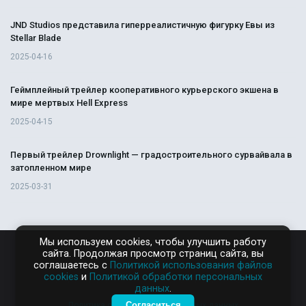
JND Studios представила гиперреалистичную фигурку Евы из
Stellar Blade
2025-04-16
Геймплейный трейлер кооперативного курьерского экшена в
мире мертвых Hell Express
2025-04-15
Первый трейлер Drownlight — градостроительного сурвайвала в
затопленном мире
2025-03-31
Мы используем cookies, чтобы улучшить работу
сайта. Продолжая просмотр страниц сайта, вы
RAMPAGA.RU
соглашаетесь с
Политикой использования файлов
cookies
и
Политикой обработки персональных
данных
.
Согласиться
Политика обработки персональных данных