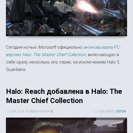
Сегодня ночью
Microsoft
официально
анонсировала PC-
версию
Halo: The Master Chief Collection
, включающую в
себя сразу несколько игр серии, за исключением Halo 5:
Guardians.
Halo: Reach добавлена в Halo: The
Master Chief Collection
20 9-, 3-13
КОММЕНТАРИИ:
0
PUBLISHED:
OXTON
HALO