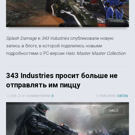
Splash Damage
и
343 Industries
опубликовали новую
запись в блоге, в которой поделились новыми
подробностями о PC-версии
Halo: Master Master Collection
.
343 Industries просит больше не
отправлять им пиццу
20 9-, 3-13
КОММЕНТАРИИ:
0
PUBLISHED:
OXTON
HALO