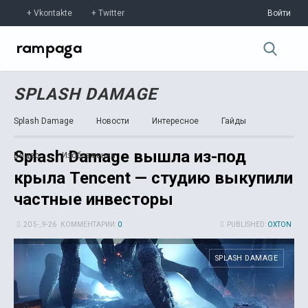
Vkontakte
Twitter
Войти
SPLASH DAMAGE
Splash Damage
Новости
Интересное
Гайды
Splash Damage вышла из-под
Видео
Изображения
крыла Tencent — студию выкупили
частные инвесторы
20 5-, 9-26
КОММЕНТАРИИ:
0
PUBLISHED:
OXTON
SPLASH DAMAGE